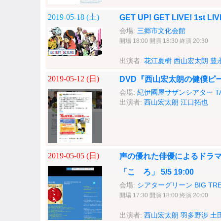
2019-05-18 (
土
)
GET UP! GET LIVE! 1st L
会場:
三郷市文化会館
開場 18:00 開演 18:30 終演 20:30
出演者:
花江夏樹
西山宏太朗
豊
2019-05-12 (
日
)
DVD『西山宏太朗の健僕ピ
会場:
紀伊國屋サザンシアター TAK
出演者:
西山宏太朗
江口拓也
2019-05-05 (
日
)
声の優れた俳優によるドラ
「こゝろ」 5/5 19:00
会場:
シアターグリーン BIG TREE
開場 17:30 開演 18:00 終演 20:00
出演者:
西山宏太朗
羽多野渉
土