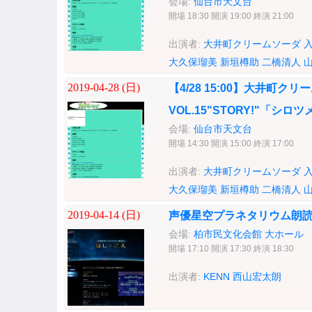
会場:
仙台市天文台
開場 18:30 開演 19:00 終演 21:00
出演者:
大井町クリームソーダ
大久保瑠美
新垣樽助
二橋清人
2019-04-28 (
日
)
【4/28 15:00】大井町クリー
VOL.15"STORY!"「
会場:
仙台市天文台
開場 14:30 開演 15:00 終演 17:00
出演者:
大井町クリームソーダ
大久保瑠美
新垣樽助
二橋清人
2019-04-14 (
日
)
声優星空プラネタリウム朗読会
会場:
柏市民文化会館 大ホール
開場 17:10 開演 17:30 終演 18:30
出演者:
KENN
西山宏太朗