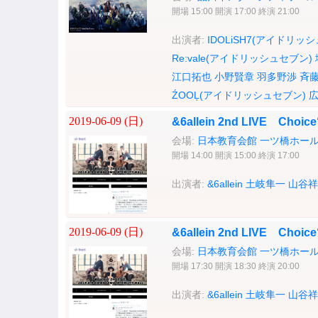
開場 15:00 開演 17:00 終演 21:00
出演者:
IDOLiSH7(アイドリッ
Re:vale(アイドリッシュセブン)
江口拓也
小野賢章
羽多野渉
斉
ŹOOĻ(アイドリッシュセブン)
2019-06-09 (
日
)
&6allein 2nd LIVE Cho
会場:
日本教育会館 一ツ橋ホー
開場 14:00 開演 15:00 終演 17:00
出演者:
&6allein
土岐隼一
山谷祥
2019-06-09 (
日
)
&6allein 2nd LIVE Cho
会場:
日本教育会館 一ツ橋ホー
開場 17:30 開演 18:30 終演 20:00
出演者:
&6allein
土岐隼一
山谷祥