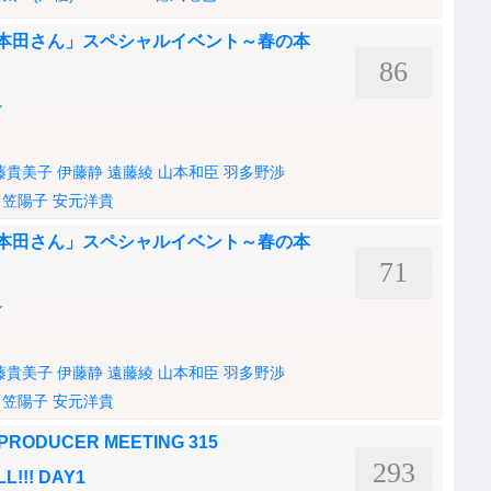
 本田さん」スペシャルイベント～春の本
86
ル
藤貴美子
伊藤静
遠藤綾
山本和臣
羽多野渉
日笠陽子
安元洋貴
 本田さん」スペシャルイベント～春の本
71
ル
藤貴美子
伊藤静
遠藤綾
山本和臣
羽多野渉
日笠陽子
安元洋貴
 PRODUCER MEETING 315
293
L!!! DAY1