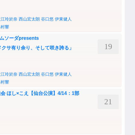
入江玲於奈
西山宏太朗
谷口悠
伊東健人
山村響
ムソーダpresents
19
シロツメクサ有り余り、そして咲き誇る」
入江玲於奈
西山宏太朗
谷口悠
伊東健人
山村響
 ほし×こえ【仙台公演】4/14：1部
21