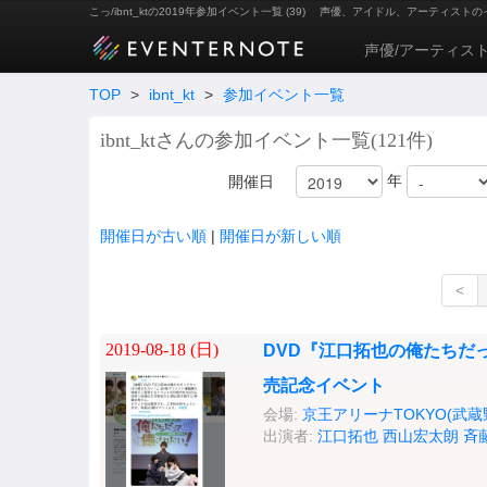
こっ/ibnt_ktの2019年参加イベント一覧 (39)
声優、アイドル、アーティストの
声優/アーティス
TOP
>
ibnt_kt
>
参加イベント一覧
ibnt_ktさんの参加イベント一覧(121件)
年
開催日
開催日が古い順
|
開催日が新しい順
<
2019-08-18 (
日
)
DVD『江口拓也の俺たちだ
売記念イベント
会場:
京王アリーナTOKYO(武
出演者:
江口拓也
西山宏太朗
斉