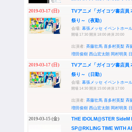
2019-03-17 (
日
)
TVアニメ「ガイコツ書店員
祭り～（夜勤）
会場:
幕張メッセ イベントホー
開場 17:30 開演 18:00 終演 20:00
出演者:
斉藤壮馬
喜多村英梨
斉
増田俊樹
西山宏太朗
岡村明美
2019-03-17 (
日
)
TVアニメ「ガイコツ書店員
祭り～（日勤）
会場:
幕張メッセ イベントホー
開場 14:30 開演 15:00 終演 17:00
出演者:
斉藤壮馬
喜多村英梨
斉
増田俊樹
西山宏太朗
岡村明美
2019-03-15 (
金
)
THE IDOLM@STER SideM
SP@RKLING TIME WITH AL