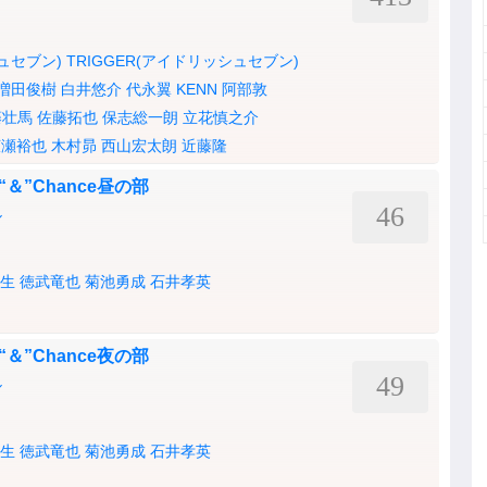
シュセブン)
TRIGGER(アイドリッシュセブン)
増田俊樹
白井悠介
代永翼
KENN
阿部敦
藤壮馬
佐藤拓也
保志総一朗
立花慎之介
広瀬裕也
木村昴
西山宏太朗
近藤隆
ice“＆”Chance昼の部
46
ル
生
徳武竜也
菊池勇成
石井孝英
ice“＆”Chance夜の部
49
ル
生
徳武竜也
菊池勇成
石井孝英