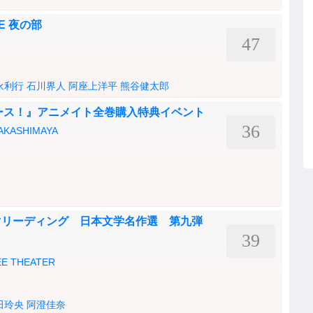
IVE 夜の部
47
永利行
石川界人
阿座上洋平
熊谷健太郎
ース！』アニメイト全巻購入特典イベント
36
ASHIMAYA
マリーディング 日本文学名作選 第九弾
39
 THEATER
田玲央
阿澄佳奈