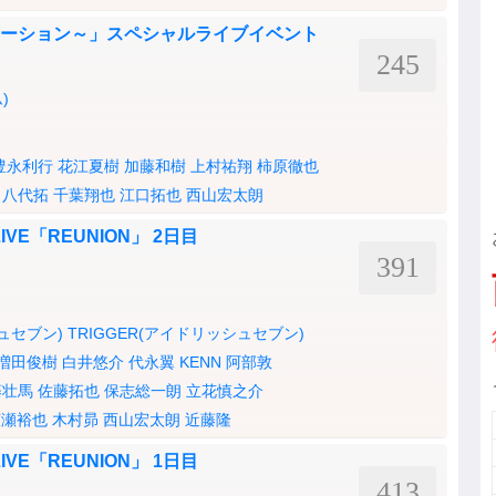
エモーション～」スペシャルライブイベント
245
)
豊永利行
花江夏樹
加藤和樹
上村祐翔
柿原徹也
八代拓
千葉翔也
江口拓也
西山宏太朗
VE「REUNION」 2日目
391
シュセブン)
TRIGGER(アイドリッシュセブン)
増田俊樹
白井悠介
代永翼
KENN
阿部敦
藤壮馬
佐藤拓也
保志総一朗
立花慎之介
広瀬裕也
木村昴
西山宏太朗
近藤隆
VE「REUNION」 1日目
413