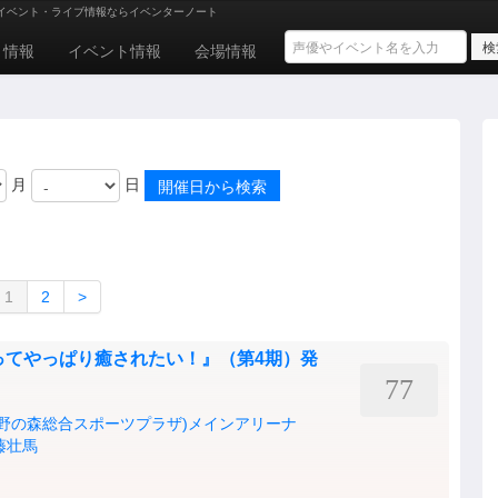
イベント・ライブ情報ならイベンターノート
ト情報
イベント情報
会場情報
月
日
1
2
>
ってやっぱり癒されたい！』（第4期）発
77
蔵野の森総合スポーツプラザ)メインアリーナ
藤壮馬