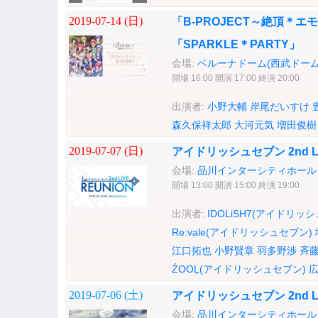
2019-07-14 (
日
)
「B-PROJECT～絶頂＊
「SPARKLE＊PARTY」
会場:
ベルーナドーム(西武ドーム
開場 16:00 開演 17:00 終演 20:00
出演者:
小野大輔
岸尾だいすけ
森久保祥太郎
大河元気
増田俊樹
2019-07-07 (
日
)
アイドリッシュセブン 2nd LI
会場:
品川インターシティホール
開場 13:00 開演 15:00 終演 19:00
出演者:
IDOLiSH7(アイドリッ
Re:vale(アイドリッシュセブン)
江口拓也
小野賢章
羽多野渉
斉
ŹOOĻ(アイドリッシュセブン)
2019-07-06 (
土
)
アイドリッシュセブン 2nd LI
会場:
品川インターシティホール