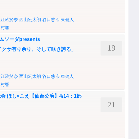
入江玲於奈
西山宏太朗
谷口悠
伊東健人
山村響
ムソーダpresents
19
シロツメクサ有り余り、そして咲き誇る」
入江玲於奈
西山宏太朗
谷口悠
伊東健人
山村響
 ほし×こえ【仙台公演】4/14：1部
21