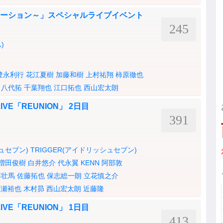
エモーション～」スペシャルライブイベント
245
)
豊永利行
花江夏樹
加藤和樹
上村祐翔
柿原徹也
八代拓
千葉翔也
江口拓也
西山宏太朗
VE「REUNION」 2日目
391
シュセブン)
TRIGGER(アイドリッシュセブン)
増田俊樹
白井悠介
代永翼
KENN
阿部敦
藤壮馬
佐藤拓也
保志総一朗
立花慎之介
広瀬裕也
木村昴
西山宏太朗
近藤隆
VE「REUNION」 1日目
413