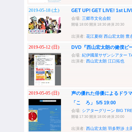
2019-05-18 (
土
)
GET UP! GET LIVE! 1st L
会場:
三郷市文化会館
開場 18:00 開演 18:30 終演 20:30
出演者:
花江夏樹
西山宏太朗
豊
2019-05-12 (
日
)
DVD『西山宏太朗の健僕ピ
会場:
紀伊國屋サザンシアター TAK
出演者:
西山宏太朗
江口拓也
2019-05-05 (
日
)
声の優れた俳優によるドラ
「こゝろ」 5/5 19:00
会場:
シアターグリーン BIG TREE
開場 17:30 開演 18:00 終演 20:00
出演者:
西山宏太朗
羽多野渉
土