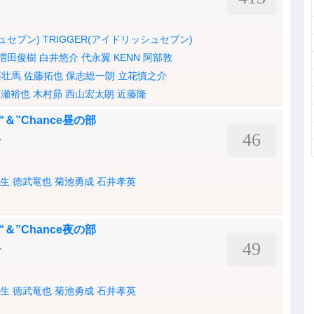
シュセブン)
TRIGGER(アイドリッシュセブン)
増田俊樹
白井悠介
代永翼
KENN
阿部敦
藤壮馬
佐藤拓也
保志総一朗
立花慎之介
広瀬裕也
木村昴
西山宏太朗
近藤隆
ice“＆”Chance昼の部
46
ル
生
徳武竜也
菊池勇成
石井孝英
ice“＆”Chance夜の部
49
ル
生
徳武竜也
菊池勇成
石井孝英