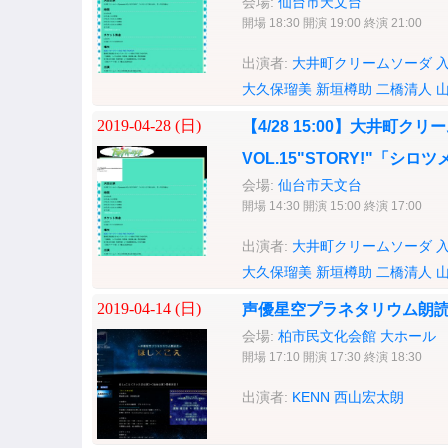
会場:
仙台市天文台
開場 18:30 開演 19:00 終演 21:00
出演者:
大井町クリームソーダ
大久保瑠美
新垣樽助
二橋清人
2019-04-28 (
日
)
【4/28 15:00】大井町クリー
VOL.15"STORY!"「
会場:
仙台市天文台
開場 14:30 開演 15:00 終演 17:00
出演者:
大井町クリームソーダ
大久保瑠美
新垣樽助
二橋清人
2019-04-14 (
日
)
声優星空プラネタリウム朗読会
会場:
柏市民文化会館 大ホール
開場 17:10 開演 17:30 終演 18:30
出演者:
KENN
西山宏太朗