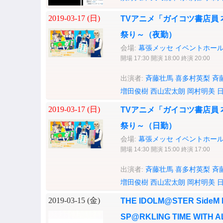
2019-03-17 (
日
)
TVアニメ「ガイコツ書店員
祭り～（夜勤）
会場:
幕張メッセ イベントホー
開場 17:30 開演 18:00 終演 20:00
出演者:
斉藤壮馬
喜多村英梨
斉
増田俊樹
西山宏太朗
岡村明美
2019-03-17 (
日
)
TVアニメ「ガイコツ書店員
祭り～（日勤）
会場:
幕張メッセ イベントホー
開場 14:30 開演 15:00 終演 17:00
出演者:
斉藤壮馬
喜多村英梨
斉
増田俊樹
西山宏太朗
岡村明美
2019-03-15 (
金
)
THE IDOLM@STER SideM
SP@RKLING TIME WITH AL