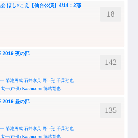
 ほし×こえ【仙台公演】4/14：2部
18
E 2019 夜の部
142
一
菊池勇成
石井孝英
野上翔
千葉翔也
太一(声優)
Kashicomi
徳武竜也
E 2019 昼の部
135
一
菊池勇成
石井孝英
野上翔
千葉翔也
太一(声優)
Kashicomi
徳武竜也