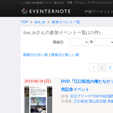
こっ/ibnt_ktの参加イベント一覧 (121)
声優、アイドル、アーティストのイベン
声優/アーティス
TOP
>
ibnt_kt
>
参加イベント一覧
ibnt_ktさんの参加イベント一覧(121件)
年
開催日
開催日が古い順
|
開催日が新しい順
<
1
2
2019-08-18 (
日
)
DVD『江口拓也の俺たちだ
売記念イベント
会場:
京王アリーナTOKYO(武
出演者:
江口拓也
西山宏太朗
斉