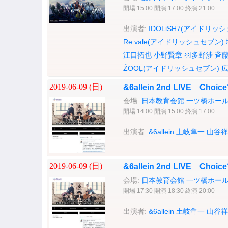
開場 15:00 開演 17:00 終演 21:00
出演者:
IDOLiSH7(アイドリッ
Re:vale(アイドリッシュセブン)
江口拓也
小野賢章
羽多野渉
斉
ŹOOĻ(アイドリッシュセブン)
2019-06-09 (
日
)
&6allein 2nd LIVE Cho
会場:
日本教育会館 一ツ橋ホー
開場 14:00 開演 15:00 終演 17:00
出演者:
&6allein
土岐隼一
山谷祥
2019-06-09 (
日
)
&6allein 2nd LIVE Cho
会場:
日本教育会館 一ツ橋ホー
開場 17:30 開演 18:30 終演 20:00
出演者:
&6allein
土岐隼一
山谷祥