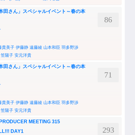
 本田さん」スペシャルイベント～春の本
86
ル
藤貴美子
伊藤静
遠藤綾
山本和臣
羽多野渉
日笠陽子
安元洋貴
 本田さん」スペシャルイベント～春の本
71
ル
藤貴美子
伊藤静
遠藤綾
山本和臣
羽多野渉
日笠陽子
安元洋貴
 PRODUCER MEETING 315
293
L!!! DAY1