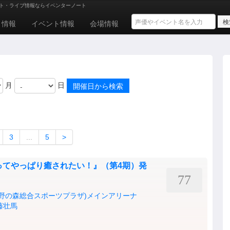
ト・ライブ情報ならイベンターノート
ト情報
イベント情報
会場情報
月
日
3
...
5
>
ってやっぱり癒されたい！』（第4期）発
77
蔵野の森総合スポーツプラザ)メインアリーナ
藤壮馬