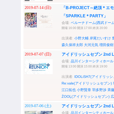
2019-07-14 (
日
)
「B-PROJECT～絶頂＊
「SPARKLE＊PARTY」
会場:
ベルーナドーム(西武ドーム
開場 16:00 開演 17:00 終演 20:00
出演者:
小野大輔
岸尾だいすけ
森久保祥太郎
大河元気
増田俊樹
2019-07-07 (
日
)
アイドリッシュセブン 2nd LI
会場:
品川インターシティホール
開場 13:00 開演 15:00 終演 19:00
出演者:
IDOLiSH7(アイドリッ
Re:vale(アイドリッシュセブン)
江口拓也
小野賢章
羽多野渉
斉
ŹOOĻ(アイドリッシュセブン)
2019-07-06 (
土
)
アイドリッシュセブン 2nd LI
会場:
品川インターシティホール