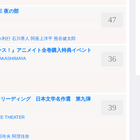
IVE 夜の部
47
永利行
石川界人
阿座上洋平
熊谷健太郎
ース！』アニメイト全巻購入特典イベント
36
ASHIMAYA
マリーディング 日本文学名作選 第九弾
39
 THEATER
田玲央
阿澄佳奈