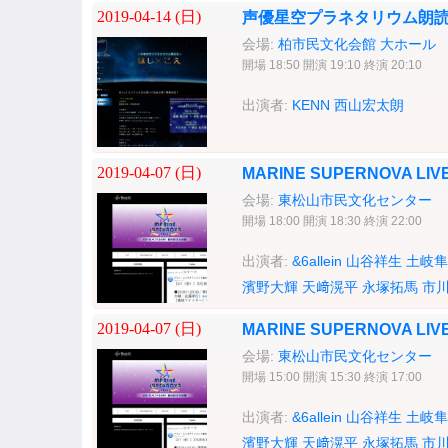
2019-04-14 (
日
)
声優星空プラネタリウム朗読会
会場:
柏市民文化会館 大ホール
開場 18:50 開演 19:10 終演 20:10
出演者:
KENN
西山宏太朗
2019-04-07 (
日
)
MARINE SUPERNOVA LIV
会場:
東松山市民文化センター
開場 18:00 開演 18:30 終演 22:00
出演者:
&6allein
山谷祥生
土岐隼
濱野大輝
天﨑滉平
永塚拓馬
市川
2019-04-07 (
日
)
MARINE SUPERNOVA LIV
会場:
東松山市民文化センター
開場 15:00 開演 15:30 終演 17:00
出演者:
&6allein
山谷祥生
土岐隼
濱野大輝
天﨑滉平
永塚拓馬
市川