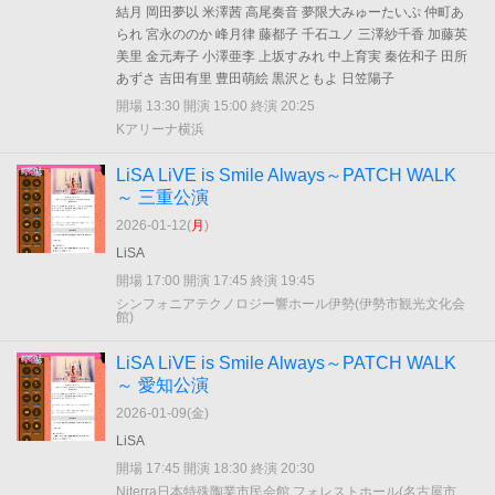
結月 岡田夢以 米澤茜 高尾奏音 夢限大みゅーたいぷ 仲町あ
られ 宮永ののか 峰月律 藤都子 千石ユノ 三澤紗千香 加藤英
美里 金元寿子 小澤亜李 上坂すみれ 中上育実 秦佐和子 田所
あずさ 吉田有里 豊田萌絵 黒沢ともよ 日笠陽子
開場 13:30 開演 15:00 終演 20:25
Kアリーナ横浜
LiSA LiVE is Smile Always～PATCH WALK
～ 三重公演
2026-01-12(
月
)
LiSA
開場 17:00 開演 17:45 終演 19:45
シンフォニアテクノロジー響ホール伊勢(伊勢市観光文化会
館)
LiSA LiVE is Smile Always～PATCH WALK
～ 愛知公演
2026-01-09(
金
)
LiSA
開場 17:45 開演 18:30 終演 20:30
Niterra日本特殊陶業市民会館 フォレストホール(名古屋市