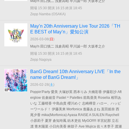
May'n 田口慎二 浅倉高昭 早川誠一郎 大坂孝之介
開場 15:30 開演 16:15 終演 18:45
Zepp Namba (OSAKA)
May’n 20th Anniversary Live Tour 2026「TH
E BEST of May’n」愛知公演
2026-03-08(
日
)
May'n 田口慎二 浅倉高昭 早川誠一郎 大坂孝之介
開場 15:30 開演 16:15 終演 18:45
Zepp Nagoya
BanG Dream! 10th Anniversary LIVE「In the
name of BanG Dream!」
2026-02-28(
土
)
Poppin'Party 愛美 大塚紗英 西本りみ 大橋彩香 伊藤彩沙 Aft
erglow 佐倉綾音 Pastel＊Palettes 前島亜美 Roselia 相羽あ
いな 工藤晴香 中島由貴 櫻川めぐ 志崎樺音 ハロー、ハッピ
ーワールド！ 伊藤美来 Morfonica 進藤あまね 直田姫奈 西
尾夕香 mika(Morfonica) Ayasa RAISE A SUILEN Raychell
小原莉子 夏芽 倉知玲鳳 紡木吏佐 MyGO!!!!! 羊宮妃那 立石
凛 青木陽菜 小日向美香 林鼓子 Ave Mujica 佐々木李子 渡瀬