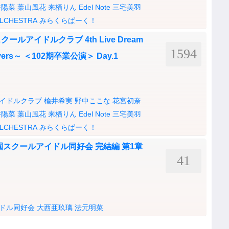
井陽菜
葉山風花
来栖りん
Edel Note
三宅美羽
LCHESTRA
みらくらぱーく！
アイドルクラブ 4th Live Dream
1594
ievers～ ＜102期卒業公演＞ Day.1
イドルクラブ
楡井希実
野中ここな
花宮初奈
井陽菜
葉山風花
来栖りん
Edel Note
三宅美羽
LCHESTRA
みらくらぱーく！
スクールアイドル同好会 完結編 第1章
41
ドル同好会
大西亜玖璃
法元明菜