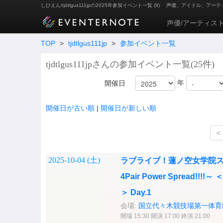
しひえん/tjdtlgus111jpの2025年参加イベント一覧 (9)
声優、アイドル、アーテ
声優/アーティス
TOP
>
tjdtlgus111jp
>
参加イベント一覧
tjdtlgus111jpさんの参加イベント一覧(25件)
年
開催日
開催日が古い順
|
開催日が新しい順
<
2025-10-04 (
土
)
ラブライブ！蓮ノ空女学院スクール
4Pair Power Spread!!!!
＞ Day.1
会場:
国立代々木競技場第一体育
開場 15:30 開演 17:00 終演 21:00