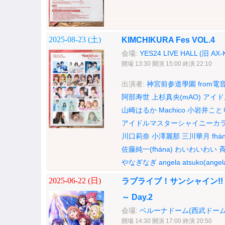
2025-08-23 (
土
)
KIMCHIKURA Fes VOL.4
会場:
YES24 LIVE HALL (旧 AX-
開場 13:30 開演 15:00 終演 22:10
出演者:
神宮前参道學園 from電
阿部寿世
上杉真央(mAO)
アイド
山崎はるか
Machico
小岩井こと
アイドルマスターシャイニーカ
川口莉奈
小澤麗那
三川華月
fhá
佐藤純一(fhána)
わいわいわい
やなぎなぎ
angela
atsuko(angel
2025-06-22 (
日
)
ラブライブ！サンシャイン!! Aqou
～ Day.2
会場:
ベルーナドーム(西武ドーム
開場 14:30 開演 17:00 終演 20:50