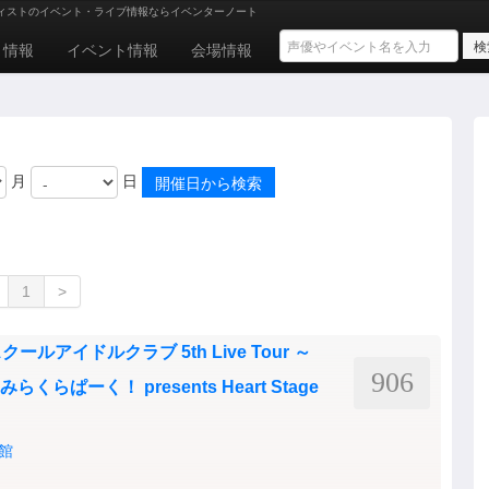
ィストのイベント・ライブ情報ならイベンターノート
ト情報
イベント情報
会場情報
月
日
1
>
アイドルクラブ 5th Live Tour ～
906
～ ＜みらくらぱーく！ presents Heart Stage
館