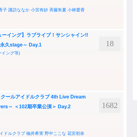
香子
諏訪ななか
小宮有紗
斉藤朱夏
小林愛香
ューイング】ラブライブ！サンシャイン!!
18
 ～永久stage～ Day.1
ーイング等)
アイドルクラブ 4th Live Dream
1682
ievers～ ＜102期卒業公演＞ Day.2
イドルクラブ
楡井希実
野中ここな
花宮初奈