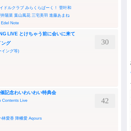
イドルクラブ
みらくらぱーく！
菅叶和
櫻井陽菜
葉山風花
三宅美羽
進藤あまね
Edel Note
OPPING LIVE とけちゃう前に会いに来て
30
イング
ーイング等)
L.4 開催記念わいわいわい特典会
42
 Contents Live
小林愛香
降幡愛
Aqours