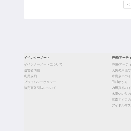
<
イベンターノート
声優/アーテ
イベンターノートについて
声優/アーテ
運営者情報
人気の声優/
利用規約
水樹奈々のイ
プライバシーポリシー
田村ゆかり
特定商取引法について
内田真礼のイ
水瀬いのりの
三森すずこの
アイドルマス