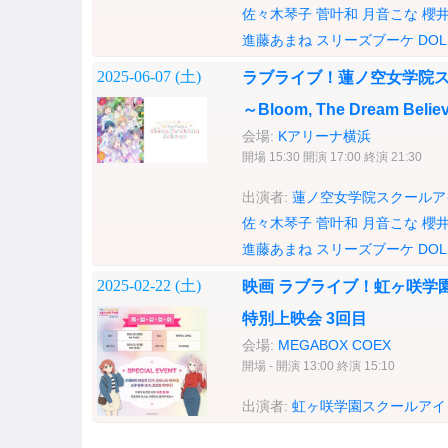
佐々木琴子
菅叶和
月音こな
櫻
進藤あまね
スリーズブーケ
DOL
2025-06-07 (
土
)
ラブライブ！蓮ノ空女学院スクール
～Bloom, The Dream Bel
会場:
Kアリーナ横浜
開場 15:30 開演 17:00 終演 21:30
出演者:
蓮ノ空女学院スクールア
佐々木琴子
菅叶和
月音こな
櫻
進藤あまね
スリーズブーケ
DOL
2025-02-22 (
土
)
映画 ラブライブ！虹ヶ咲学園
特別上映会 3回目
会場:
MEGABOX COEX
開場 - 開演 13:00 終演 15:10
出演者:
虹ヶ咲学園スクールアイ