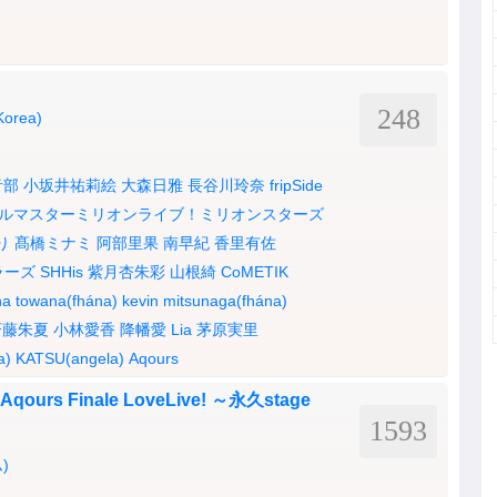
248
Korea)
音部
小坂井祐莉絵
大森日雅
長谷川玲奈
fripSide
ルマスターミリオンライブ！ミリオンスターズ
り
髙橋ミナミ
阿部里果
南早紀
香里有佐
ラーズ
SHHis
紫月杏朱彩
山根綺
CoMETIK
na
towana(fhána)
kevin mitsunaga(fhána)
斉藤朱夏
小林愛香
降幡愛
Lia
茅原実里
a)
KATSU(angela)
Aqours
rs Finale LoveLive! ～永久stage
1593
)