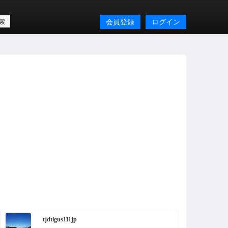
会員登録
ログイン
tjdtlgus111jp