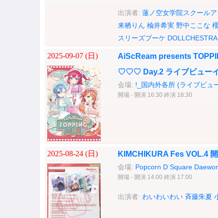
出演者:
蓮ノ空女学院スクールア
来栖りん
楡井希実
野中ここな
スリーズブーケ
DOLLCHESTRA
2025-09-07 (
日
)
AiScReam presents T
♡♡♡ Day.2 ライブビュー
会場:
!_国内外各所 (ライブビュ
開場 - 開演 16:30 終演 18:30
2025-08-24 (
日
)
KIMCHIKURA Fes VO
会場:
Popcorn D Square Daewon
開場 - 開演 14:00 終演 17:00
出演者:
わいわいわい
斉藤朱夏