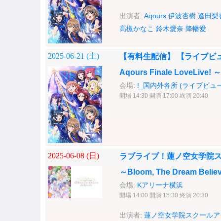
出演者:
Aqours
伊波杏樹
逢田梨
高槻かなこ
鈴木愛奈
降幡愛
2025-06-21 (
土
)
【有料生配信】 【ライブビ
Aqours Finale LoveLive!
会場:
!_国内外各所 (ライブビュ
開場 14:30 開演 17:00 終演 20:40
2025-06-08 (
日
)
ラブライブ！蓮ノ空女学院スクール
～Bloom, The Dream Bel
会場:
Kアリーナ横浜
開場 14:00 開演 15:30 終演 20:30
出演者:
蓮ノ空女学院スクールア