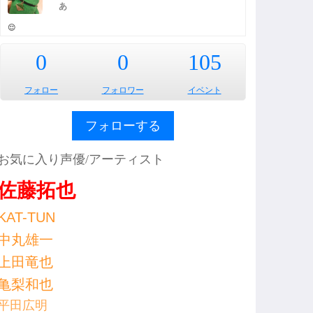
あ
😌
0
0
105
フォロー
フォロワー
イベント
フォローする
お気に入り声優/アーティスト
佐藤拓也
KAT-TUN
中丸雄一
上田竜也
亀梨和也
平田広明