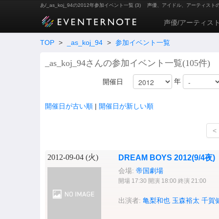
あ/_as_koj_94の2012年参加イベント一覧 (3)
声優、アイドル、アーティスト
声優/アーティス
TOP
>
_as_koj_94
>
参加イベント一覧
_as_koj_94さんの参加イベント一覧(105件)
年
開催日
開催日が古い順
|
開催日が新しい順
<
2012-09-04 (
火
)
DREAM BOYS 2012(9/4夜)
会場:
帝国劇場
開場 17:30 開演 18:00 終演 21:00
出演者:
亀梨和也
玉森裕太
千賀