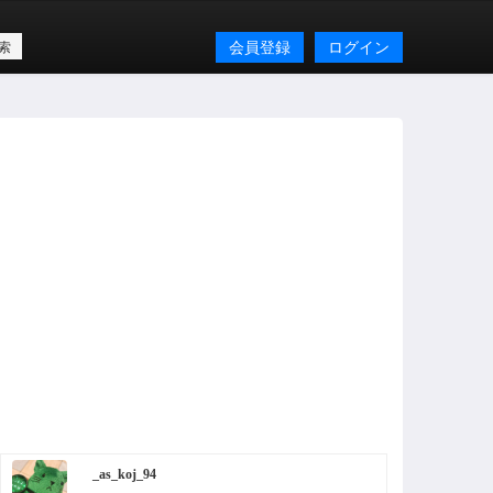
会員登録
ログイン
_as_koj_94