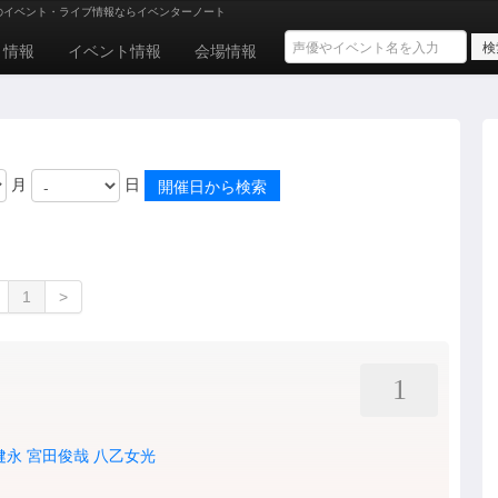
のイベント・ライブ情報ならイベンターノート
ト情報
イベント情報
会場情報
月
日
1
>
1
健永
宮田俊哉
八乙女光