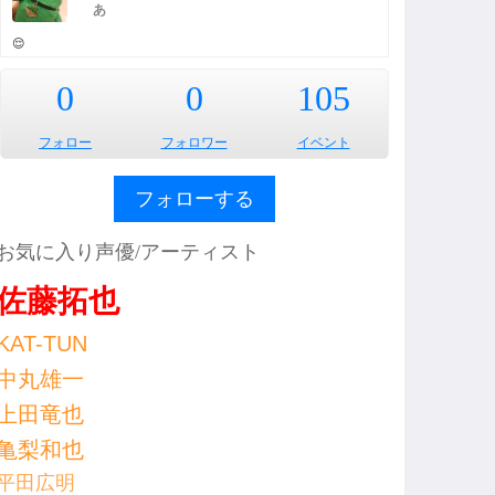
あ
😌
0
0
105
フォロー
フォロワー
イベント
フォローする
お気に入り声優/アーティスト
佐藤拓也
KAT-TUN
中丸雄一
上田竜也
亀梨和也
平田広明