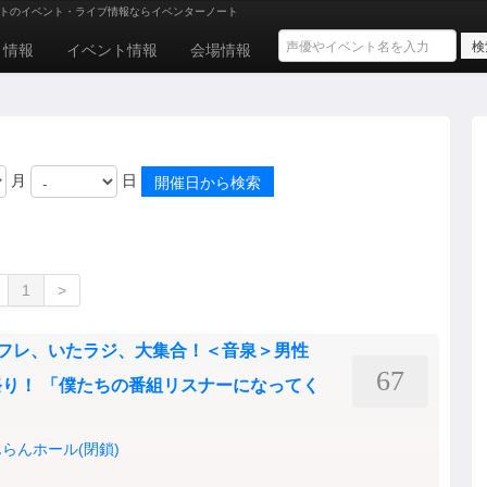
トのイベント・ライブ情報ならイベンターノート
ト情報
イベント情報
会場情報
月
日
1
>
ぼくフレ、いたラジ、大集合！＜音泉＞男性
67
り！ 「僕たちの番組リスナーになってく
らんホール(閉鎖)