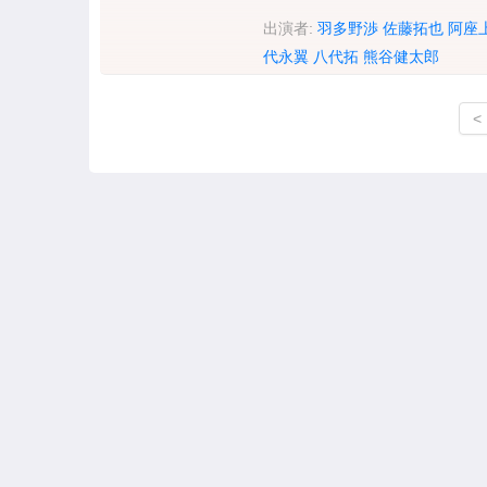
出演者:
羽多野渉
佐藤拓也
阿座
代永翼
八代拓
熊谷健太郎
<