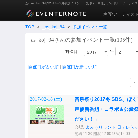
あ/_as_koj_94の2017年2月参加イベント一覧 (1)
声優、アイドル、アーティス
声優/アーティス
TOP
>
_as_koj_94
>
参加イベント一覧
_as_koj_94さんの参加イベント一覧(105件)
年
開催日
開催日が古い順
|
開催日が新しい順
<
2017-02-18 (
土
)
音泉祭り2017冬 SBS、
声優新番組・コラボ＆公録祭
ださい！」
会場:
よみうりランド 日テレらん
開場 11:30 開演 12:00 終演 14:00