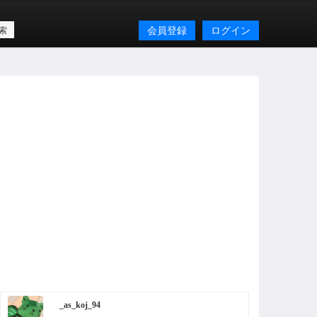
会員登録
ログイン
_as_koj_94