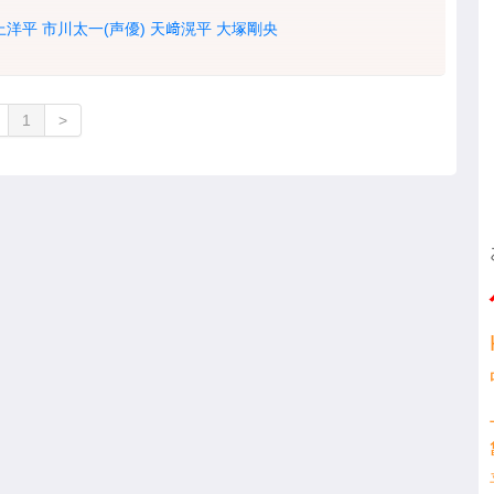
上洋平
市川太一(声優)
天﨑滉平
大塚剛央
1
>