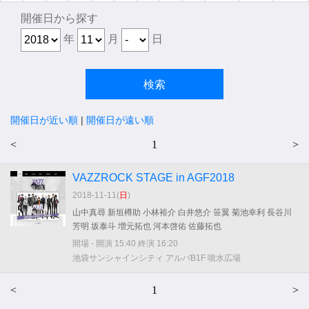
開催日から探す
年
月
日
開催日が近い順
|
開催日が遠い順
<
1
>
VAZZROCK STAGE in AGF2018
2018-11-11(
日
)
山中真尋 新垣樽助 小林裕介 白井悠介 笹翼 菊池幸利 長谷川
芳明 坂泰斗 増元拓也 河本啓佑 佐藤拓也
開場 - 開演 15:40 終演 16:20
池袋サンシャインシティ アルパB1F 噴水広場
<
1
>