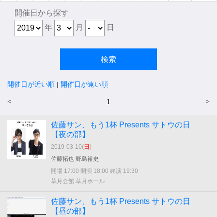
開催日から探す
年
月
日
開催日が近い順
|
開催日が遠い順
<
1
>
佐藤サン、もう1杯 Presents サトウの日
【夜の部】
2019-03-10(
日
)
佐藤拓也 野島裕史
開場 17:00 開演 18:00 終演 19:30
草月会館 草月ホール
佐藤サン、もう1杯 Presents サトウの日
【昼の部】