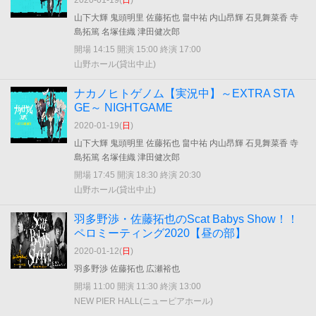
2020-01-19(
日
)
山下大輝 鬼頭明里 佐藤拓也 畠中祐 内山昂輝 石見舞菜香 寺
島拓篤 名塚佳織 津田健次郎
開場 14:15 開演 15:00 終演 17:00
山野ホール(貸出中止)
ナカノヒトゲノム【実況中】～EXTRA STA
GE～ NIGHTGAME
2020-01-19(
日
)
山下大輝 鬼頭明里 佐藤拓也 畠中祐 内山昂輝 石見舞菜香 寺
島拓篤 名塚佳織 津田健次郎
開場 17:45 開演 18:30 終演 20:30
山野ホール(貸出中止)
羽多野渉・佐藤拓也のScat Babys Show！！
ペロミーティング2020【昼の部】
2020-01-12(
日
)
羽多野渉 佐藤拓也 広瀬裕也
開場 11:00 開演 11:30 終演 13:00
NEW PIER HALL(ニューピアホール)