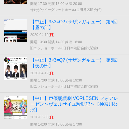
開場 17:30 開演 18:00 終演 20:00
せたがやイーグレットホール(世田谷区民会館)
【中止】3×3=Q? (サザンガキュー) 第5回
【昼の部】
2020-04-19(
日
)
開場 13:30 開演 14:30 終演 16:00
旧ニッショーホール(旧 日本消防会館)(閉館)
【中止】3×3=Q? (サザンガキュー) 第5回
【夜の部】
2020-04-19(
日
)
開場 17:00 開演 18:00 終演 19:30
旧ニッショーホール(旧 日本消防会館)(閉館)
【中止】声優朗読劇 VORLESEN フォアレ
ーゼン〜ヴェルサイユ騒動記〜【神奈川公
演】
2020-03-08(
日
)
開場 14:30 開演 15:00 終演 17:00