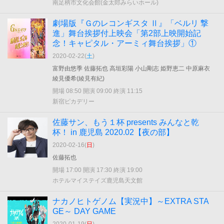
南足柄市文化会館(金太郎みらいホール)
劇場版『Ｇのレコンギスタ Ⅱ』「ベルリ 撃
進」舞台挨拶付上映会「第2部上映開始記
念！キャピタル・アーミィ舞台挨拶」①
2020-02-22(
土
)
富野由悠季 佐藤拓也 高垣彩陽 小山剛志 姫野恵二 中原麻衣
綾見優希(綾見有紀)
開場 08:50 開演 09:00 終演 11:15
新宿ピカデリー
佐藤サン、もう１杯 presents みんなと乾
杯！ in 鹿児島 2020.02【夜の部】
2020-02-16(
日
)
佐藤拓也
開場 17:00 開演 17:30 終演 19:00
ホテルマイステイズ鹿児島天文館
ナカノヒトゲノム【実況中】～EXTRA STA
GE～ DAY GAME