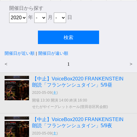
開催日から探す
年
月
日
開催日が近い順
|
開催日が遠い順
<
1
>
【中止】VoiceBox2020 FRANKENSTEIN
朗読「フランケンシュタイン」5/9昼
2020-05-09(
土
)
開場 13:30 開演 14:00 終演 16:00
せたがやイーグレットホール(世田谷区民会館)
【中止】VoiceBox2020 FRANKENSTEIN
朗読「フランケンシュタイン」5/9夜
2020-05-09(
土
)