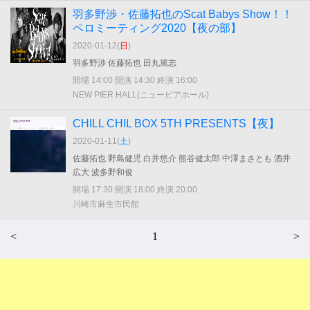
羽多野渉・佐藤拓也のScat Babys Show！！
ペロミーティング2020【夜の部】
2020-01-12(
日
)
羽多野渉 佐藤拓也 田丸篤志
開場 14:00 開演 14:30 終演 16:00
NEW PIER HALL(ニューピアホール)
CHILL CHIL BOX 5TH PRESENTS【夜】
2020-01-11(
土
)
佐藤拓也 野島健児 白井悠介 熊谷健太郎 中澤まさとも 酒井
広大 波多野和俊
開場 17:30 開演 18:00 終演 20:00
川崎市麻生市民館
<
1
>