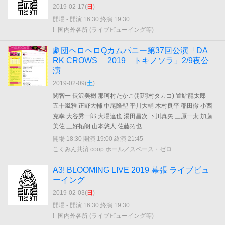
2019-02-17(
日
)
開場 - 開演 16:30 終演 19:30
!_国内外各所 (ライブビューイング等)
劇団ヘロヘロQカムパニー第37回公演「DA
RK CROWS 2019 トキノソラ」2/9夜公
演
2019-02-09(
土
)
関智一 長沢美樹 那珂村たかこ(那珂村タカコ) 置鮎龍太郎
五十嵐雅 正野大輔 中尾隆聖 平川大輔 木村良平 稲田徹 小西
克幸 大谷秀一郎 大場達也 湯田昌次 下川真矢 三原一太 加藤
美佐 三好拓朗 山本悠人 佐藤拓也
開場 18:30 開演 19:00 終演 21:45
こくみん共済 coop ホール／スペース・ゼロ
A3! BLOOMING LIVE 2019 幕張 ライブビュ
ーイング
2019-02-03(
日
)
開場 - 開演 16:30 終演 19:30
!_国内外各所 (ライブビューイング等)