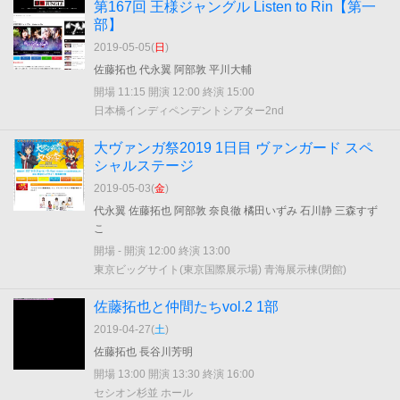
第167回 王様ジャングル Listen to Rin【第一
部】
2019-05-05(
日
)
佐藤拓也 代永翼 阿部敦 平川大輔
開場 11:15 開演 12:00 終演 15:00
日本橋インディペンデントシアター2nd
大ヴァンガ祭2019 1日目 ヴァンガード スペ
シャルステージ
2019-05-03(
金
)
代永翼 佐藤拓也 阿部敦 奈良徹 橘田いずみ 石川静 三森すず
こ
開場 - 開演 12:00 終演 13:00
東京ビッグサイト(東京国際展示場) 青海展示棟(閉館)
佐藤拓也と仲間たちvol.2 1部
2019-04-27(
土
)
佐藤拓也 長谷川芳明
開場 13:00 開演 13:30 終演 16:00
セシオン杉並 ホール