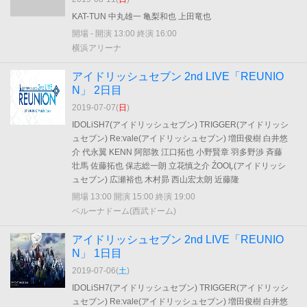
KAT-TUN 中丸雄一 亀梨和也 上田竜也
開場 - 開演 13:00 終演 16:00
横浜アリーナ
アイドリッシュセブン 2nd LIVE「REUNIO
N」 2日目
2019-07-07(
日
)
IDOLiSH7(アイドリッシュセブン) TRIGGER(アイドリッシ
ュセブン) Re:vale(アイドリッシュセブン) 増田俊樹 白井悠
介 代永翼 KENN 阿部敦 江口拓也 小野賢章 羽多野渉 斉藤
壮馬 佐藤拓也 保志総一朗 立花慎之介 ŹOOĻ(アイドリッシ
ュセブン) 広瀬裕也 木村昴 西山宏太朗 近藤隆
開場 13:00 開演 15:00 終演 19:00
ベルーナドーム(西武ドーム)
アイドリッシュセブン 2nd LIVE「REUNIO
N」 1日目
2019-07-06(
土
)
IDOLiSH7(アイドリッシュセブン) TRIGGER(アイドリッシ
ュセブン) Re:vale(アイドリッシュセブン) 増田俊樹 白井悠