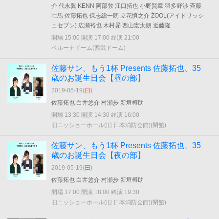
介 代永翼 KENN 阿部敦 江口拓也 小野賢章 羽多野渉 斉藤
壮馬 佐藤拓也 保志総一朗 立花慎之介 ŹOOĻ(アイドリッシ
ュセブン) 広瀬裕也 木村昴 西山宏太朗 近藤隆
開場 15:00 開演 17:00 終演 21:00
ベルーナドーム(西武ドーム)
佐藤サン、もう1杯 Presents 佐藤拓也、35
歳のお誕生日会【昼の部】
2019-05-19(
日
)
佐藤拓也 白井悠介 村瀬歩 新垣樽助
開場 13:30 開演 14:30 終演 16:00
旧ニッショーホール(旧 日本消防会館)(閉館)
佐藤サン、もう1杯 Presents 佐藤拓也、35
歳のお誕生日会【夜の部】
2019-05-19(
日
)
佐藤拓也 白井悠介 村瀬歩 新垣樽助
開場 17:00 開演 18:00 終演 19:30
旧ニッショーホール(旧 日本消防会館)(閉館)