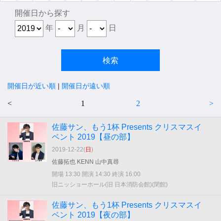
開催日から探す
年
月
日
開催日が近い順
|
開催日が遠い順
<
1
2
>
佐藤サン、もう1杯 Presents クリスマスイ
ベント 2019【昼の部】
2019-12-22(
日
)
佐藤拓也 KENN 山中真尋
開場 13:30 開演 14:30 終演 16:00
旧ニッショーホール(旧 日本消防会館)(閉館)
佐藤サン、もう1杯 Presents クリスマスイ
ベント 2019【夜の部】