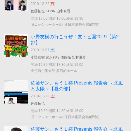
2019-12-22(
日
)
佐藤拓也 KENN 山中真尋
開場 17:00 開演 18:00 終演 19:30
旧ニッショーホール(旧 日本消防会館)(閉館)
小野友樹の行こうぜ！友トピ園2019【第2
部】
2019-12-07(
土
)
小野友樹 豊永利行 佐藤拓也 村瀬歩
開場 16:30 開演 17:30 終演 19:00
全電通労働会館 多目的ホール
佐藤サン、もう１杯 Presents 報告会 ～北風
と太陽～【昼の部】
2019-11-23(
土
)
佐藤拓也
開場 13:30 開演 14:30 終演 16:00
旧ニッショーホール(旧 日本消防会館)(閉館)
佐藤サン、もう１杯 Presents 報告会 ～北風