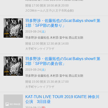
開場 17:00 開演 18:00 終演 20:00
J:COMホール八王子(八王子市民会館)
羽多野渉・佐藤拓也のScat Babys show!! 第
1部「SFP部の夏祭り」
2019-08-24(
土
)
羽多野渉 佐藤拓也 木村昴 畠中祐 西山宏太朗
開場 12:00 開演 12:30 終演 14:00
大手町サンケイプラザ
羽多野渉・佐藤拓也のScat Babys show!! 第
2部「SFP部の夏合宿」
2019-08-24(
土
)
羽多野渉 佐藤拓也 木村昴 畠中祐 西山宏太朗
開場 15:00 開演 15:30 終演 17:00
大手町サンケイプラザ
KAT-TUN LIVE TOUR 2019 IGNITE 神奈川
公演 3日目昼
2019-08-11(
日
)