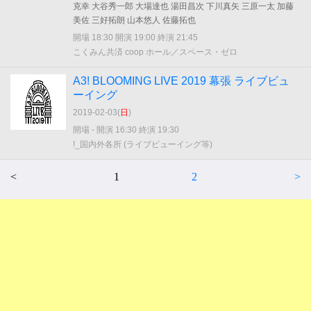
克幸 大谷秀一郎 大場達也 湯田昌次 下川真矢 三原一太 加藤
美佐 三好拓朗 山本悠人 佐藤拓也
開場 18:30 開演 19:00 終演 21:45
こくみん共済 coop ホール／スペース・ゼロ
A3! BLOOMING LIVE 2019 幕張 ライブビュ
ーイング
2019-02-03(
日
)
開場 - 開演 16:30 終演 19:30
!_国内外各所 (ライブビューイング等)
<
1
2
>