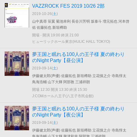
VAZZROCK FES 2019 10/26 2部
2019-10-26(
土
)
山中真尋 笹翼 菊池幸利 長谷川芳明 坂泰斗 増元拓也 河本啓
佑 佐藤拓也 新垣樽助
開場 - 開演 19:00 終演 21:00
ヒューリックホール東京(HULIC HALL TOKYO)
夢王国と眠れる100人の王子様 夏の終わり
のNight Party【昼公演】
2019-09-14(
土
)
伊藤健太郎(声優) 佐藤拓也 新垣樽助 立花慎之介 寺島惇太
鳥海浩輔 山下大輝 阿部敦 三浦祥朗
開場 12:30 開演 13:30 終演 15:30
J:COMホール八王子(八王子市民会館)
夢王国と眠れる100人の王子様 夏の終わり
のNight Party【夜公演】
2019-09-14(
土
)
伊藤健太郎(声優) 佐藤拓也 新垣樽助 立花慎之介 寺島惇太
鳥海浩輔 山下大輝 興津和幸 阿部敦 三浦祥朗