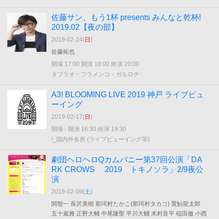
佐藤サン、もう1杯 presents みんなと乾杯!
2019.02【夜の部】
2019-02-24(
日
)
佐藤拓也
開場 17:00 開演 18:00 終演 20:00
タブラオ・フラメンコ・ガルロチ
A3! BLOOMING LIVE 2019 神戸 ライブビュ
ーイング
2019-02-17(
日
)
開場 - 開演 16:30 終演 19:30
!_国内外各所 (ライブビューイング等)
劇団ヘロヘロQカムパニー第37回公演「DA
RK CROWS 2019 トキノソラ」2/9夜公
演
2019-02-09(
土
)
関智一 長沢美樹 那珂村たかこ(那珂村タカコ) 置鮎龍太郎
五十嵐雅 正野大輔 中尾隆聖 平川大輔 木村良平 稲田徹 小西