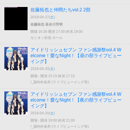
佐藤拓也と仲間たちvol.2 2部
2019-04-27(
土
)
佐藤拓也 長谷川芳明
開場 16:30 開演 17:00 終演 19:00
セシオン杉並 ホール
アイドリッシュセブン ファン感謝祭vol.4 W
elcome！愛なNight！【昼の部ライブビュー
イング】
2019-04-20(
土
)
開場 - 開演 15:15 終演 17:15
!_国内外各所 (ライブビューイング等)
アイドリッシュセブン ファン感謝祭vol.4 W
elcome！愛なNight！【夜の部ライブビュー
イング】
2019-04-20(
土
)
開場 - 開演 19:00 終演 21:00
!_国内外各所 (ライブビューイング等)