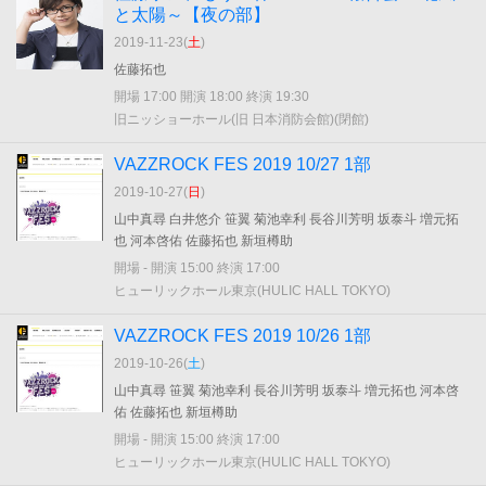
と太陽～【夜の部】
2019-11-23(
土
)
佐藤拓也
開場 17:00 開演 18:00 終演 19:30
旧ニッショーホール(旧 日本消防会館)(閉館)
VAZZROCK FES 2019 10/27 1部
2019-10-27(
日
)
山中真尋 白井悠介 笹翼 菊池幸利 長谷川芳明 坂泰斗 増元拓
也 河本啓佑 佐藤拓也 新垣樽助
開場 - 開演 15:00 終演 17:00
ヒューリックホール東京(HULIC HALL TOKYO)
VAZZROCK FES 2019 10/26 1部
2019-10-26(
土
)
山中真尋 笹翼 菊池幸利 長谷川芳明 坂泰斗 増元拓也 河本啓
佑 佐藤拓也 新垣樽助
開場 - 開演 15:00 終演 17:00
ヒューリックホール東京(HULIC HALL TOKYO)