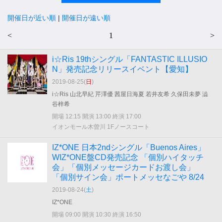
開催日が近い順
|
開催日が遠い順
<
1
>
i☆Ris 19thシングル「FANTASTIC ILLUSIO
N」発売記念リリースイベント【愛知】
2019-08-25(
日
)
i☆Ris 山北早紀 芹澤優 茜屋日海夏 若井友希 久保田未夢 澁
谷梓希
開場 12:15 開演 13:00 終演 17:00
イオンモール木曽川 1Fノースコート
IZ*ONE 日本2ndシングル「Buenos Aires」
WIZ*ONE盤CD発売記念 「個別ハイタッチ
会」「個別メッセージカードお渡し会」
「個別サイン会」ポートメッセなごや 8/24
2019-08-24(
土
)
IZ*ONE
開場 09:00 開演 10:30 終演 16:50