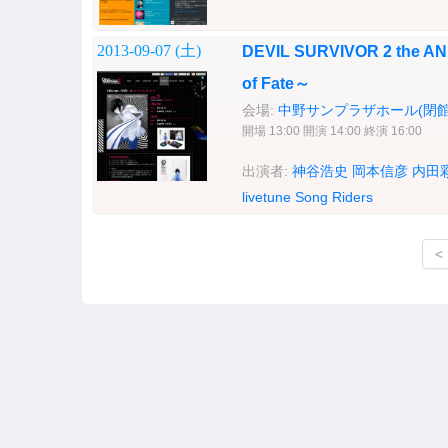
2013-09-07 (
土
)
DEVIL SURVIVOR 2 th
of Fate～
会場:
中野サンプラザホール(閉館
開場 13:00 開演 14:00 終演 16:00
出演者:
神谷浩史
岡本信彦
内田
livetune
Song Riders
<