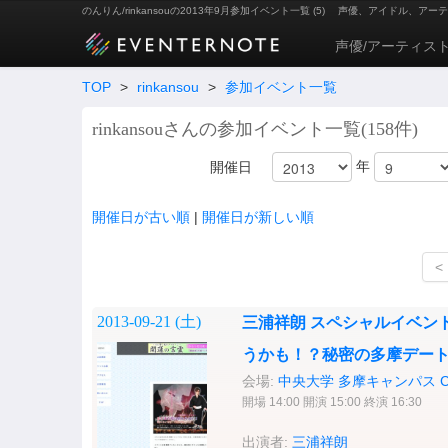
のんりん/rinkansouの2013年9月参加イベント一覧 (5)
声優、アイドル、アーテ
声優/アーティス
TOP
>
rinkansou
>
参加イベント一覧
rinkansouさんの参加イベント一覧(158件)
年
開催日
開催日が古い順
|
開催日が新しい順
<
2013-09-21 (
土
)
三浦祥朗 スペシャルイベン
うかも！？秘密の多摩デー
会場:
中央大学 多摩キャンパス 
開場 14:00 開演 15:00 終演 16:30
出演者:
三浦祥朗