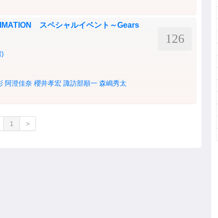
e ANIMATION スペシャルイベント～Gears
126
)
彩
阿澄佳奈
櫻井孝宏
諏訪部順一
森嶋秀太
1
>