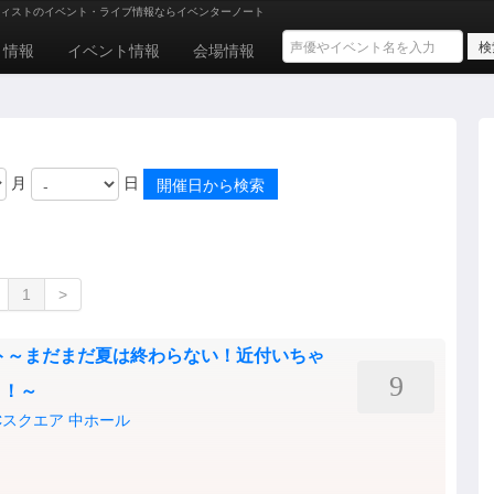
ィストのイベント・ライブ情報ならイベンターノート
ト情報
イベント情報
会場情報
月
日
1
>
ト～まだまだ夏は終わらない！近付いちゃ
9
ト！～
Cスクエア 中ホール