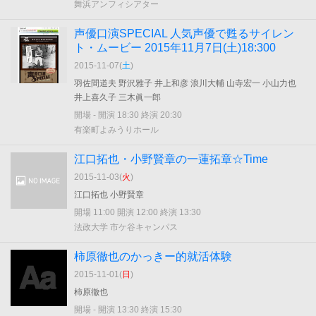
舞浜アンフィシアター
声優口演SPECIAL 人気声優で甦るサイレン
ト・ムービー 2015年11月7日(土)18:300
2015-11-07(
土
)
羽佐間道夫 野沢雅子 井上和彦 浪川大輔 山寺宏一 小山力也
井上喜久子 三木眞一郎
開場 - 開演 18:30 終演 20:30
有楽町よみうりホール
江口拓也・小野賢章の一蓮拓章☆Time
2015-11-03(
火
)
江口拓也 小野賢章
開場 11:00 開演 12:00 終演 13:30
法政大学 市ケ谷キャンパス
柿原徹也のかっきー的就活体験
2015-11-01(
日
)
柿原徹也
開場 - 開演 13:30 終演 15:30