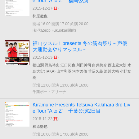
e Tour “A to Z” 福岡公演
2015-12-27(
日
)
柿原徹也
開場 16:00 開演 17:00 終演 20:00
[初代]Zepp Fukuoka(閉館)
福山ッスル！presents 冬の筋肉祭り～声優
大運動会やりマッスル～
2015-12-13(
日
)
福山潤 野島裕史 江口拓也 川田紳司 白井悠介 西山宏太朗 水
島大宙(TAKA) 山本和臣 河本啓佑 菅沼久義 浪川大輔 小野友
樹
開場 12:00 開演 13:00 終演 16:00
千葉ポートアリーナ
Kiramune Presents Tetsuya Kakihara 3rd Liv
e Tour “A to Z” 千葉公演2日目
2015-11-22(
日
)
柿原徹也
開場 16:00 開演 17:00 終演 20:00