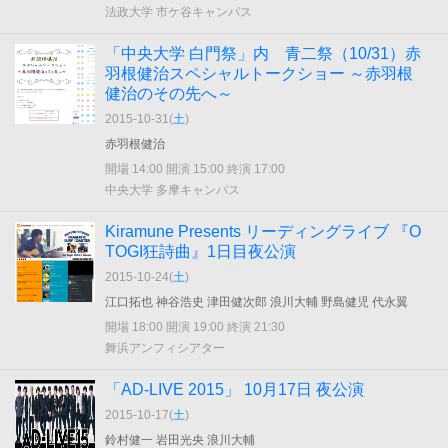
法政大学 市ケ谷キャンパス
「中央大学 白門祭」内 青二祭（10/31）赤
羽根健治スペシャルトークショー ～赤羽根
健治のその先へ～
2015-10-31(
土
)
赤羽根健治
開場 14:00 開演 15:00 終演 17:00
中央大学 多摩キャンパス
Kiramune Presents リーディングライブ 『O
TOGI狂詩曲』1日目夜公演
2015-10-24(
土
)
江口拓也 神谷浩史 津田健次郎 浪川大輔 野島健児 代永翼
開場 18:00 開演 19:00 終演 21:30
舞浜アンフィシアター
「AD-LIVE 2015」 10月17日 夜公演
2015-10-17(
土
)
鈴村健一 岩田光央 浪川大輔