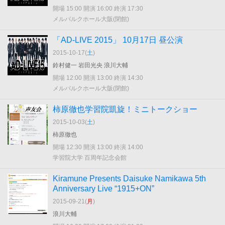
開場 15:00 開演 16:00 終演 17:30
メルパルクホール大阪(閉館)
「AD-LIVE 2015」 10月17日 昼公演
2015-10-17(
土
)
鈴村健一 岩田光央 浪川大輔
開場 12:00 開演 13:00 終演 14:30
メルパルクホール大阪(閉館)
柿原徹也学習院凱旋！ミニトークショー
2015-10-03(
土
)
柿原徹也
開場 12:30 開演 13:00 終演 14:00
学習院大学 百周年記念会館
Kiramune Presents Daisuke Namikawa 5th
Anniversary Live “1915+ON”
2015-09-21(
月
)
浪川大輔