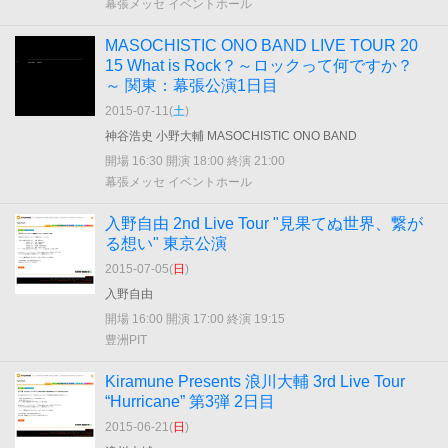
幕張メッセ イベントホール
MASOCHISTIC ONO BAND LIVE TOUR 20
15 What is Rock？～ロックって何ですか？
～ 関東：幕張公演1日目
2015-07-11(
土
)
神谷浩史 小野大輔 MASOCHISTIC ONO BAND
開場 16:30 開演 18:00 終演 21:00
幕張メッセ イベントホール
入野自由 2nd Live Tour "見果てぬ世界、繋が
る想い" 東京公演
2015-07-05(
日
)
入野自由
開場 16:00 開演 17:00 終演 19:15
豊洲PIT
Kiramune Presents 浪川大輔 3rd Live Tour
“Hurricane” 第3弾 2日目
2015-06-21(
日
)