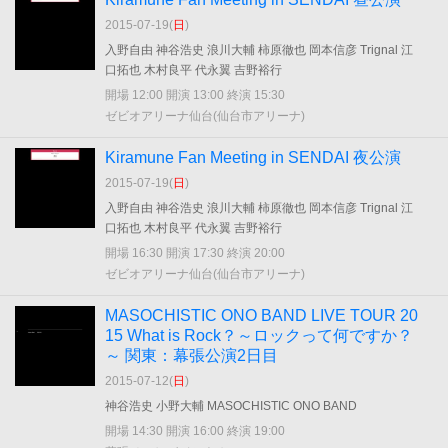
2015-07-19(
日
)
入野自由 神谷浩史 浪川大輔 柿原徹也 岡本信彦 Trignal 江
口拓也 木村良平 代永翼 吉野裕行
開場 12:00 開演 13:00 終演 15:30
ゼビオアリーナ仙台(仙台市アリーナ)
Kiramune Fan Meeting in SENDAI 夜公演
2015-07-19(
日
)
入野自由 神谷浩史 浪川大輔 柿原徹也 岡本信彦 Trignal 江
口拓也 木村良平 代永翼 吉野裕行
開場 16:30 開演 17:30 終演 20:00
ゼビオアリーナ仙台(仙台市アリーナ)
MASOCHISTIC ONO BAND LIVE TOUR 20
15 What is Rock？～ロックって何ですか？
～ 関東：幕張公演2日目
2015-07-12(
日
)
神谷浩史 小野大輔 MASOCHISTIC ONO BAND
開場 14:30 開演 16:00 終演 19:00