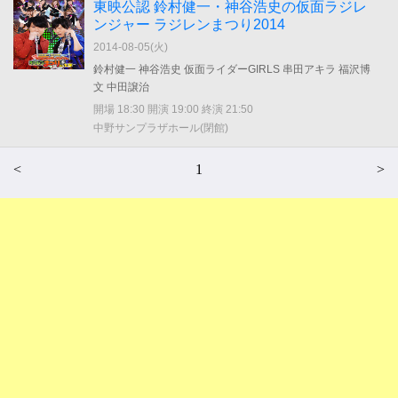
東映公認 鈴村健一・神谷浩史の仮面ラジレ
ンジャー ラジレンまつり2014
2014-08-05(
火
)
鈴村健一 神谷浩史 仮面ライダーGIRLS 串田アキラ 福沢博
文 中田譲治
開場 18:30 開演 19:00 終演 21:50
中野サンプラザホール(閉館)
<
1
>