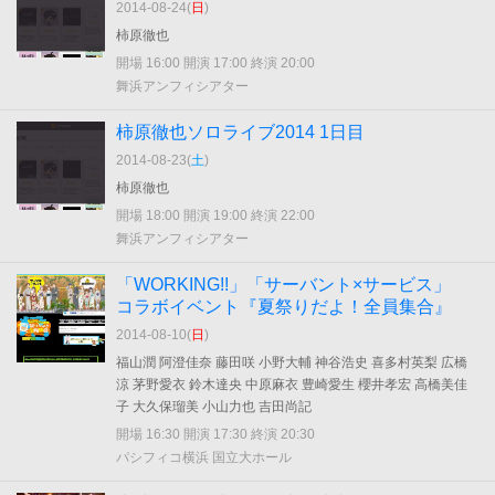
2014-08-24(
日
)
柿原徹也
開場 16:00 開演 17:00 終演 20:00
舞浜アンフィシアター
柿原徹也ソロライブ2014 1日目
2014-08-23(
土
)
柿原徹也
開場 18:00 開演 19:00 終演 22:00
舞浜アンフィシアター
「WORKING!!」「サーバント×サービス」
コラボイベント『夏祭りだよ！全員集合』
2014-08-10(
日
)
福山潤 阿澄佳奈 藤田咲 小野大輔 神谷浩史 喜多村英梨 広橋
涼 茅野愛衣 鈴木達央 中原麻衣 豊崎愛生 櫻井孝宏 高橋美佳
子 大久保瑠美 小山力也 吉田尚記
開場 16:30 開演 17:30 終演 20:30
パシフィコ横浜 国立大ホール