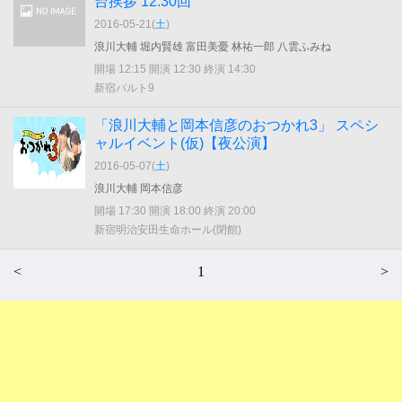
台挨拶 12:30回
2016-05-21(
土
)
浪川大輔 堀内賢雄 富田美憂 林祐一郎 八雲ふみね
開場 12:15 開演 12:30 終演 14:30
新宿バルト9
「浪川大輔と岡本信彦のおつかれ3」 スペシ
ャルイベント(仮)【夜公演】
2016-05-07(
土
)
浪川大輔 岡本信彦
開場 17:30 開演 18:00 終演 20:00
新宿明治安田生命ホール(閉館)
<
1
>