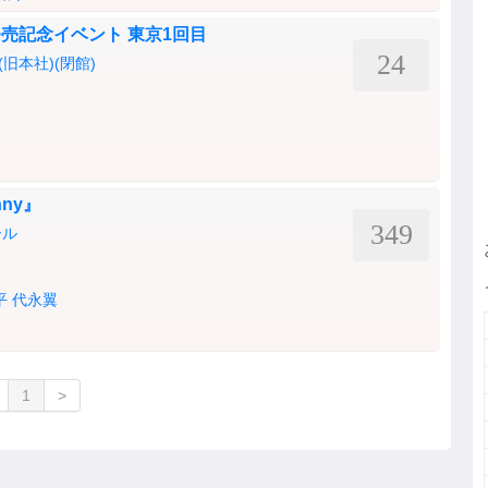
n」発売記念イベント 東京1回目
24
旧本社)(閉館)
unny』
349
ール
平
代永翼
1
>