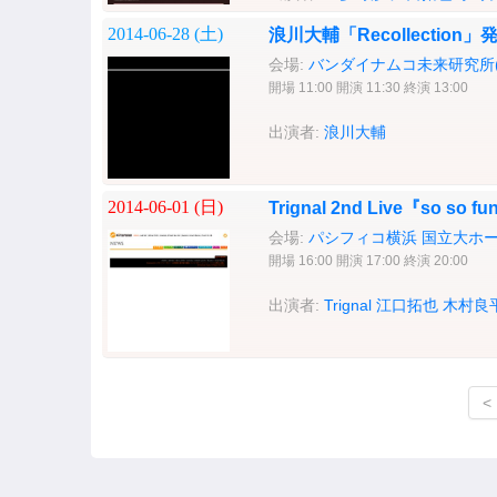
2014-06-28 (
土
)
浪川大輔「Recollectio
会場:
バンダイナムコ未来研究所(
開場 11:00 開演 11:30 終演 13:00
出演者:
浪川大輔
2014-06-01 (
日
)
Trignal 2nd Live『so so f
会場:
パシフィコ横浜 国立大ホ
開場 16:00 開演 17:00 終演 20:00
出演者:
Trignal
江口拓也
木村良
<