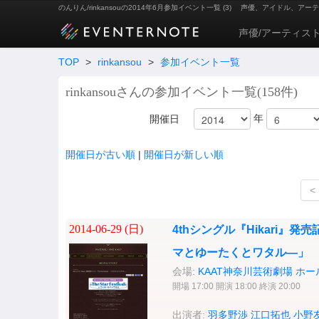
のんりん/rinkansouの2014年6月参加イベント一覧 (3)
声優、アイドル、アーテ
声優/アーティス
TOP
>
rinkansou
>
参加イベント一覧
rinkansouさんの参加イベント一覧(158件)
年
開催日
開催日が古い順
|
開催日が新しい順
<
2014-06-29 (
日
)
4thシングル『Hikari』発売記念
マとゆーたくとワタル―」
会場:
KAAT神奈川芸術劇場 ホー
開場 17:00 開演 18:00 終演 20:00
出演者:
羽多野渉
江口拓也
小野