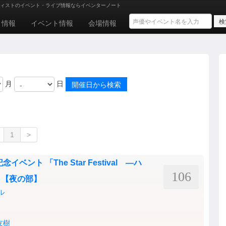
ィストのイベント・ライブ情報ならイベンターノート
ト情報
イベント情報
会場情報
月
日
1
>
イベント 「The Star Festival ―ハ
106
 【夜の部】
ル
友樹