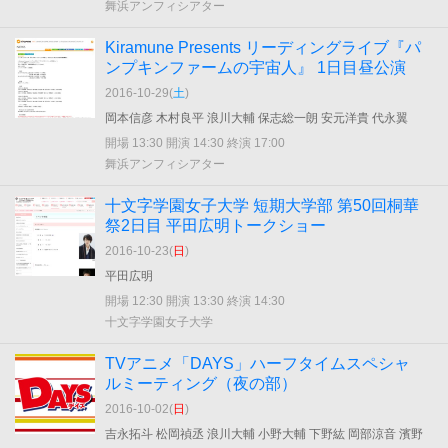
舞浜アンフィシアター
Kiramune Presents リーディングライブ『パ
ンプキンファームの宇宙人』 1日目昼公演
2016-10-29(
土
)
岡本信彦 木村良平 浪川大輔 保志総一朗 安元洋貴 代永翼
開場 13:30 開演 14:30 終演 17:00
舞浜アンフィシアター
十文字学園女子大学 短期大学部 第50回桐華
祭2日目 平田広明トークショー
2016-10-23(
日
)
平田広明
開場 12:30 開演 13:30 終演 14:30
十文字学園女子大学
TVアニメ「DAYS」ハーフタイムスペシャ
ルミーティング（夜の部）
2016-10-02(
日
)
吉永拓斗 松岡禎丞 浪川大輔 小野大輔 下野紘 岡部涼音 濱野