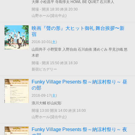
大輝 小松昌平 寺島惇太 HOWL BE QUIET 石川界人
開場 - 開演 18:30 終演 20:30
山野ホール(貸出中止)
映画『聲の形』大ヒット御礼 舞台挨拶〜新
宿
2016-10-01(
土
)
山田尚子 小野賢章 入野自由 石川由依 潘めぐみ 早見沙織 悠
木碧
開場 - 開演 15:50 終演 18:30
新宿ピカデリー
Funky Village Presents 祭～納涼村祭り～ 昼
の部
2016-09-17(
土
)
浪川大輔 杉山紀彰
開場 13:00 開演 14:00 終演 16:00
山野ホール(貸出中止)
Funky Village Presents 祭～納涼村祭り～ 夜