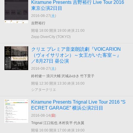
Kiramune Presents 吉野裕行 Live Tour 2016
東京公演2日目
2016-08-27(
土
)
吉野裕行
開場 18:00 開演 19:00 終演 21:00
Zepp DiverCity (TOKYO)
クリエ プレミア音楽朗読劇『VOICARION
（ヴォイサリオン）～女王がいた客室～』
／8月27日 昼公演
2016-08-27(
土
)
鈴村健一 浪川大輔 沢城みゆき 竹下景子
開場 12:30 開演 13:30 終演 16:00
シアタークリエ
Kiramune Presents Trignal Live Tour 2016 “S
ECRET GARAGE” 横浜公演2日目
2016-08-14(
日
)
Trignal 江口拓也 木村良平 代永翼
開場 16:00 開演 17:00 終演 19:00