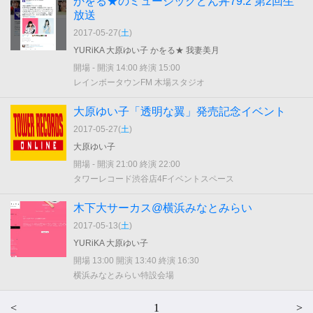
かをる★のミュージックどん丼79.2 第2回生
放送
2017-05-27(
土
)
YURiKA 大原ゆい子 かをる★ 我妻美月
開場 - 開演 14:00 終演 15:00
レインボータウンFM 木場スタジオ
大原ゆい子「透明な翼」発売記念イベント
2017-05-27(
土
)
大原ゆい子
開場 - 開演 21:00 終演 22:00
タワーレコード渋谷店4Fイベントスペース
木下大サーカス@横浜みなとみらい
2017-05-13(
土
)
YURiKA 大原ゆい子
開場 13:00 開演 13:40 終演 16:30
横浜みなとみらい特設会場
<
1
>