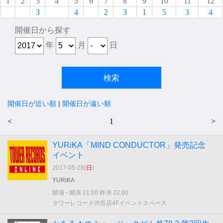
1
2
3
4
5
6
7
8
9
10
11
12
3
4
2
3
1
5
3
4
開催日から探す
年
月
日
開催日が近い順
|
開催日が遠い順
<
1
>
YURiKA「MIND CONDUCTOR」発売記念
イベント
2017-05-28(
日
)
YURiKA
開場 - 開演 21:00 終演 22:00
タワーレコード渋谷店4Fイベントスペース