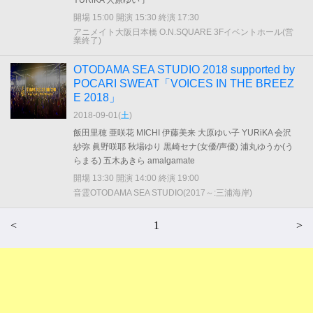
YURiKA 大原ゆい子
開場 15:00 開演 15:30 終演 17:30
アニメイト大阪日本橋 O.N.SQUARE 3Fイベントホール(営
業終了)
OTODAMA SEA STUDIO 2018 supported by
POCARI SWEAT「VOICES IN THE BREEZ
E 2018」
2018-09-01(
土
)
飯田里穂 亜咲花 MICHI 伊藤美来 大原ゆい子 YURiKA 会沢
紗弥 眞野咲耶 秋場ゆり 黒崎セナ(女優/声優) 浦丸ゆうか(う
らまる) 五木あきら amalgamate
開場 13:30 開演 14:00 終演 19:00
音霊OTODAMA SEA STUDIO(2017～:三浦海岸)
<
1
>