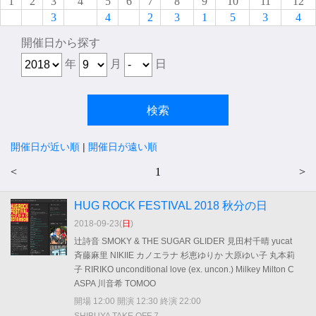
1
2
3
4
5
6
7
8
9
10
11
12
3
4
2
3
1
5
3
4
開催日から探す
年
月
日
開催日が近い順
|
開催日が遠い順
<
1
>
HUG ROCK FESTIVAL 2018 秋分の日
2018-09-23(
日
)
辻詩音 SMOKY & THE SUGAR GLIDER 見田村千晴 yucat
斉藤麻里 NIKIIE カノエラナ 杉恵ゆりか 大原ゆい子 丸本莉
子 RIRIKO unconditional love (ex. uncon.) Milkey Milton C
ASPA 川音希 TOMOO
開場 12:00 開演 12:30 終演 22:00