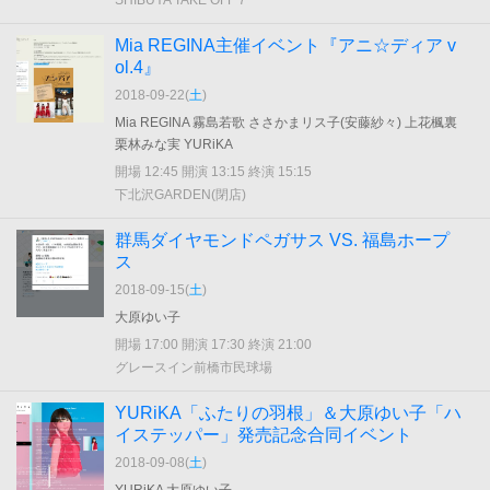
SHIBUYA TAKE OFF 7
Mia REGINA主催イベント『アニ☆ディア v
ol.4』
2018-09-22(
土
)
Mia REGINA 霧島若歌 ささかまリス子(安藤紗々) 上花楓裏
栗林みな実 YURiKA
開場 12:45 開演 13:15 終演 15:15
下北沢GARDEN(閉店)
群馬ダイヤモンドペガサス VS. 福島ホープ
ス
2018-09-15(
土
)
大原ゆい子
開場 17:00 開演 17:30 終演 21:00
グレースイン前橋市民球場
YURiKA「ふたりの羽根」＆大原ゆい子「ハ
イステッパー」発売記念合同イベント
2018-09-08(
土
)