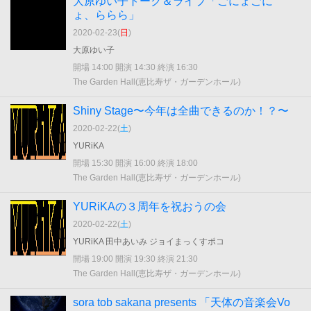
大原ゆい子トーク＆ライブ「ごにょごに
ょ、ららら」
2020-02-23(
日
)
大原ゆい子
開場 14:00 開演 14:30 終演 16:30
The Garden Hall(恵比寿ザ・ガーデンホール)
Shiny Stage〜今年は全曲できるのか！？〜
2020-02-22(
土
)
YURiKA
開場 15:30 開演 16:00 終演 18:00
The Garden Hall(恵比寿ザ・ガーデンホール)
YURiKAの３周年を祝おうの会
2020-02-22(
土
)
YURiKA 田中あいみ ジョイまっくすポコ
開場 19:00 開演 19:30 終演 21:30
The Garden Hall(恵比寿ザ・ガーデンホール)
sora tob sakana presents 「天体の音楽会Vo