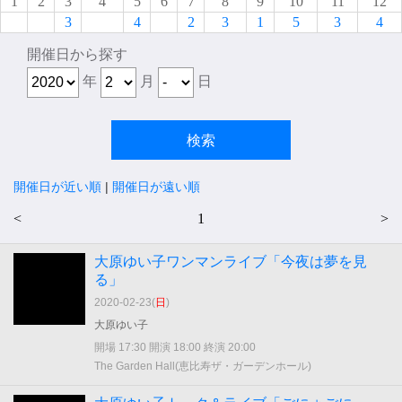
1
2
3
4
5
6
7
8
9
10
11
12
3
4
2
3
1
5
3
4
開催日から探す
年
月
日
開催日が近い順
|
開催日が遠い順
<
1
>
大原ゆい子ワンマンライブ「今夜は夢を見
る」
2020-02-23(
日
)
大原ゆい子
開場 17:30 開演 18:00 終演 20:00
The Garden Hall(恵比寿ザ・ガーデンホール)