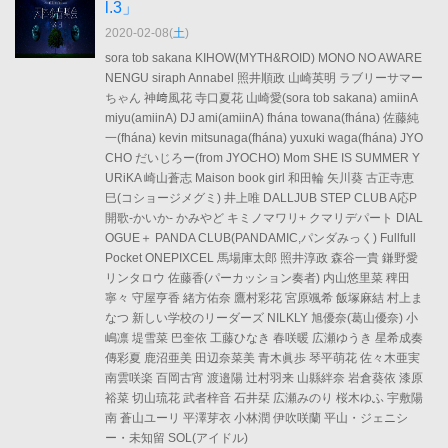
l.3」
2020-02-08(
土
)
sora tob sakana KIHOW(MYTH&ROID) MONO NO AWARE
NENGU siraph Annabel 照井順政 山崎英明 ラブリーサマー
ちゃん 神﨑風花 寺口夏花 山崎愛(sora tob sakana) amiinA
miyu(amiinA) DJ ami(amiinA) fhána towana(fhána) 佐藤純
一(fhána) kevin mitsunaga(fhána) yuxuki waga(fhána) JYO
CHO だいじろー(from JYOCHO) Mom SHE IS SUMMER Y
URiKA 崎山蒼志 Maison book girl 和田輪 矢川葵 古正寺恵
巳(コショージメグミ) 井上唯 DALLJUB STEP CLUB A応P
開歌-かいか- かみやど キミノマワリ+ クマリデパート DIAL
OGUE＋ PANDA CLUB(PANDAMIC,パンダみっく) Fullfull
Pocket ONEPIXCEL 馬場庫太郎 照井淳政 森谷一貴 鎌野愛
リンタロウ 佐藤香(パーカッション奏者) 内山悠里菜 稗田
寧々 守屋亨香 緒方佑奈 鷹村彩花 宮原颯希 飯塚麻結 村上ま
なつ 新しい学校のリーダーズ NILKLY 旭優奈(葛山優奈) 小
嶋凛 堤雪菜 巴奎依 工藤ひなき 春咲暖 広瀬ゆうき 星希成奏
傳彩夏 鹿沼亜美 田辺奈菜美 青木眞歩 琴平萌花 佐々木亜実
南雲咲楽 百岡古宵 渡邉陽 辻村羽来 山縣絆奈 岩倉葵依 漆原
裕菜 切山琉花 武者梓音 石井栞 広瀬みのり 桜木ゆふ 宇敷陽
南 蒼山ユーリ 平澤芽衣 小林潤 伊吹咲蘭 平山・ジェニシ
ー・未知留 SOL(アイドル)