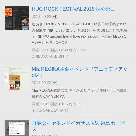
HUG ROCK FESTIVAL 2018 秋分の日
2018-09-23(
日
)
辻詩音 SMOKY & THE SUGAR GLIDER 見田村千晴 yucat
斉藤麻里 NIKIIE カノエラナ 杉恵ゆりか 大原ゆい子 丸本莉
子 RIRIKO unconditional love (ex. uncon.) Milkey Milton C
ASPA 川音希 TOMOO
開場 12:00 開演 12:30 終演 22:00
SHIBUYA TAKE OFF 7
Mia REGINA主催イベント『アニ☆ディア v
ol.4』
2018-09-22(
土
)
Mia REGINA 霧島若歌 ささかまリス子(安藤紗々) 上花楓裏
栗林みな実 YURiKA
開場 12:45 開演 13:15 終演 15:15
下北沢GARDEN(閉店)
群馬ダイヤモンドペガサス VS. 福島ホープ
ス