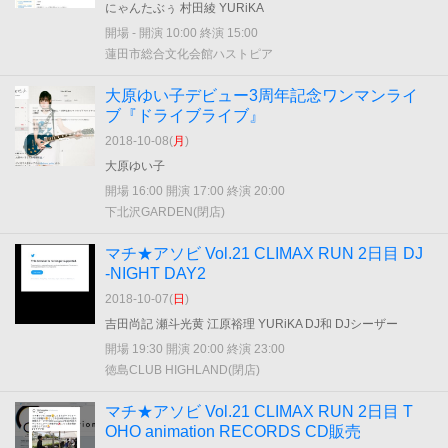
にゃんたぶぅ 村田綾 YURiKA
開場 - 開演 10:00 終演 15:00
蓮田市総合文化会館ハストピア
大原ゆい子デビュー3周年記念ワンマンライ
ブ『ドライブライブ』
2018-10-08(
月
)
大原ゆい子
開場 16:00 開演 17:00 終演 20:00
下北沢GARDEN(閉店)
マチ★アソビ Vol.21 CLIMAX RUN 2日目 DJ
-NIGHT DAY2
2018-10-07(
日
)
吉田尚記 瀬斗光黄 江原裕理 YURiKA DJ和 DJシーザー
開場 19:30 開演 20:00 終演 23:00
徳島CLUB HIGHLAND(閉店)
マチ★アソビ Vol.21 CLIMAX RUN 2日目 T
OHO animation RECORDS CD販売