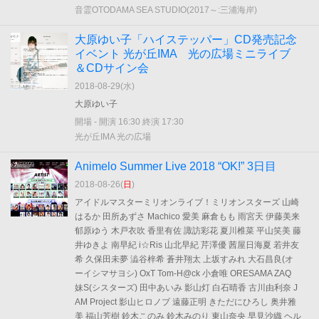
音霊OTODAMA SEA STUDIO(2017～:三浦海岸)
大原ゆい子「ハイステッパー」CD発売記念
イベント 光が丘IMA 光の広場ミニライブ
＆CDサイン会
2018-08-29(
水
)
大原ゆい子
開場 - 開演 16:30 終演 17:30
光が丘IMA 光の広場
Animelo Summer Live 2018 “OK!” 3日目
2018-08-26(
日
)
アイドルマスターミリオンライブ！ミリオンスターズ 山崎
はるか 田所あずさ Machico 愛美 麻倉もも 雨宮天 伊藤美来
郁原ゆう 木戸衣吹 香里有佐 諏訪彩花 夏川椎菜 平山笑美 藤
井ゆきよ 南早紀 i☆Ris 山北早紀 芹澤優 茜屋日海夏 若井友
希 久保田未夢 澁谷梓希 蒼井翔太 上坂すみれ 大石昌良(オ
ーイシマサヨシ) OxT Tom-H@ck 小倉唯 ORESAMA ZAQ
妹S(シスターズ) 田中あいみ 影山灯 白石晴香 古川由利奈 J
AM Project 影山ヒロノブ 遠藤正明 きただにひろし 奥井雅
美 福山芳樹 鈴木このみ 鈴木みのり 東山奈央 早見沙織 ヘル