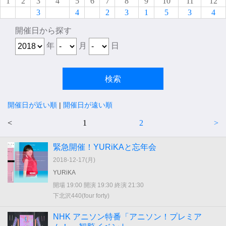
1
2
3
4
5
6
7
8
9
10
11
12
3
4
2
3
1
5
3
4
開催日から探す
年
月
日
開催日が近い順
|
開催日が遠い順
<
1
2
>
緊急開催！YURiKAと忘年会
2018-12-17(
月
)
YURiKA
開場 19:00 開演 19:30 終演 21:30
下北沢440(four forty)
NHK アニソン特番「アニソン！プレミア