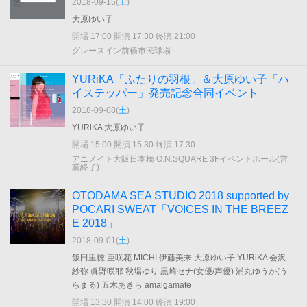
2018-09-15(
土
)
大原ゆい子
開場 17:00 開演 17:30 終演 21:00
グレースイン前橋市民球場
YURiKA「ふたりの羽根」＆大原ゆい子「ハ
イステッパー」発売記念合同イベント
2018-09-08(
土
)
YURiKA 大原ゆい子
開場 15:00 開演 15:30 終演 17:30
アニメイト大阪日本橋 O.N.SQUARE 3Fイベントホール(営
業終了)
OTODAMA SEA STUDIO 2018 supported by
POCARI SWEAT「VOICES IN THE BREEZ
E 2018」
2018-09-01(
土
)
飯田里穂 亜咲花 MICHI 伊藤美来 大原ゆい子 YURiKA 会沢
紗弥 眞野咲耶 秋場ゆり 黒崎セナ(女優/声優) 浦丸ゆうか(う
らまる) 五木あきら amalgamate
開場 13:30 開演 14:00 終演 19:00