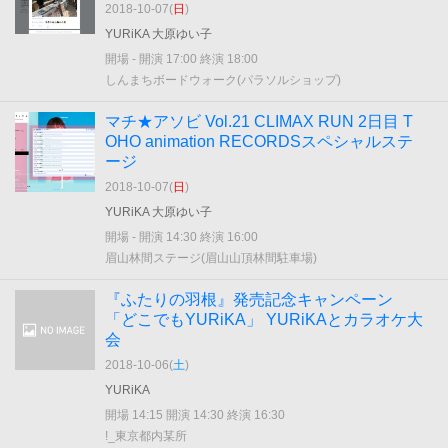
2018-10-07(
日
)
YURiKA 大原ゆい子
開場 - 開演 17:00 終演 18:00
しんまちボードウォーク(パラソルショップ)
マチ★アソビ Vol.21 CLIMAX RUN 2日目 T
OHO animation RECORDSスペシャルステ
ージ
2018-10-07(
日
)
YURiKA 大原ゆい子
開場 - 開演 14:30 終演 16:00
眉山林間ステージ(眉山山頂林間駐車場)
『ふたりの羽根』発売記念キャンペーン
「どこでもYURiKA」 YURiKAとカラオケ大
会
2018-10-06(
土
)
YURiKA
開場 14:15 開演 14:30 終演 16:30
!_東京都内某所