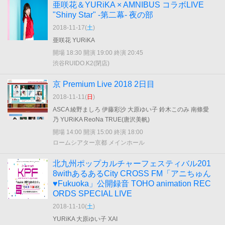
亜咲花＆YURiKA × AMNIBUS コラボLIVE
"Shiny Star" ‐第二幕‐ 夜の部
2018-11-17(
土
)
亜咲花 YURiKA
開場 18:30 開演 19:00 終演 20:45
渋谷RUIDO.K2(閉店)
京 Premium Live 2018 2日目
2018-11-11(
日
)
ASCA 綾野ましろ 伊藤彩沙 大原ゆい子 鈴木このみ 南條愛
乃 YURiKA ReoNa TRUE(唐沢美帆)
開場 14:00 開演 15:00 終演 18:00
ロームシアター京都 メインホール
北九州ポップカルチャーフェスティバル201
8withあるあるCity CROSS FM「アニちゅん
♥Fukuoka」公開録音 TOHO animation REC
ORDS SPECIAL LIVE
2018-11-10(
土
)
YURiKA 大原ゆい子 XAI