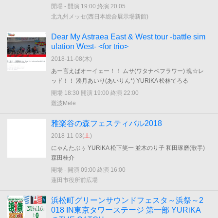
開場 - 開演 19:00 終演 20:05
北九州メッセ(西日本総合展示場新館)
Dear My Astraea East & West tour -battle sim
ulation West- <for trio>
2018-11-08(
木
)
あー言えばオーイェー！！ ムサ(ワタナベフラワー) 魂☆レ
ッド！！ 湊月あいり(あいりん*) YURiKA 松林てろる
開場 18:30 開演 19:00 終演 22:00
難波Mele
雅楽谷の森フェスティバル2018
2018-11-03(
土
)
にゃんたぶぅ YURiKA 松下笑一 並木のり子 和田琢磨(歌手)
森田桂介
開場 - 開演 09:00 終演 16:00
蓮田市役所前広場
浜松町グリーンサウンドフェスタ～浜祭～2
018 IN東京タワーステージ 第一部 YURiKA