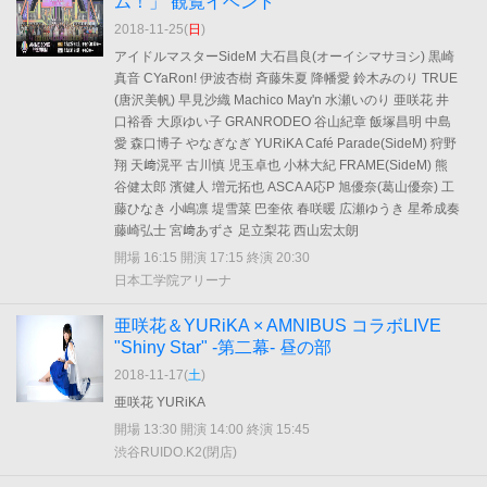
ム！」 観覧イベント
2018-11-25(
日
)
アイドルマスターSideM 大石昌良(オーイシマサヨシ) 黒崎
真音 CYaRon! 伊波杏樹 斉藤朱夏 降幡愛 鈴木みのり TRUE
(唐沢美帆) 早見沙織 Machico May'n 水瀬いのり 亜咲花 井
口裕香 大原ゆい子 GRANRODEO 谷山紀章 飯塚昌明 中島
愛 森口博子 やなぎなぎ YURiKA Café Parade(SideM) 狩野
翔 天﨑滉平 古川慎 児玉卓也 小林大紀 FRAME(SideM) 熊
谷健太郎 濱健人 増元拓也 ASCA A応P 旭優奈(葛山優奈) 工
藤ひなき 小嶋凛 堤雪菜 巴奎依 春咲暖 広瀬ゆうき 星希成奏
藤崎弘士 宮﨑あずさ 足立梨花 西山宏太朗
開場 16:15 開演 17:15 終演 20:30
日本工学院アリーナ
亜咲花＆YURiKA × AMNIBUS コラボLIVE
"Shiny Star" -第二幕- 昼の部
2018-11-17(
土
)
亜咲花 YURiKA
開場 13:30 開演 14:00 終演 15:45
渋谷RUIDO.K2(閉店)