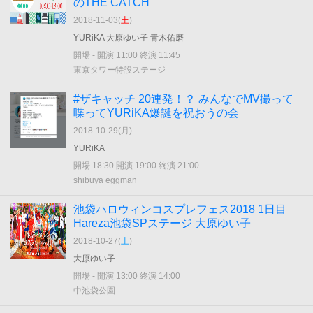
のTHE CATCH
2018-11-03(
土
)
YURiKA 大原ゆい子 青木佑磨
開場 - 開演 11:00 終演 11:45
東京タワー特設ステージ
#ザキャッチ 20連発！？ みんなでMV撮って
喋ってYURiKA爆誕を祝おうの会
2018-10-29(
月
)
YURiKA
開場 18:30 開演 19:00 終演 21:00
shibuya eggman
池袋ハロウィンコスプレフェス2018 1日目
Hareza池袋SPステージ 大原ゆい子
2018-10-27(
土
)
大原ゆい子
開場 - 開演 13:00 終演 14:00
中池袋公園