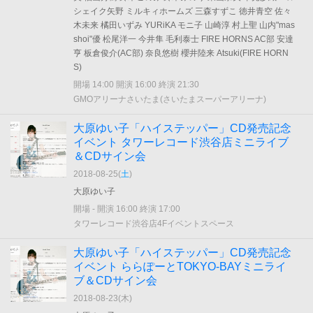
シェイク矢野 ミルキィホームズ 三森すずこ 徳井青空 佐々
木未来 橘田いずみ YURiKA モニ子 山崎淳 村上聖 山内"mas
shoi"優 松尾洋一 今井隼 毛利泰士 FIRE HORNS AC部 安達
亨 板倉俊介(AC部) 奈良悠樹 櫻井陸来 Atsuki(FIRE HORN
S)
開場 14:00 開演 16:00 終演 21:30
GMOアリーナさいたま(さいたまスーパーアリーナ)
大原ゆい子「ハイステッパー」CD発売記念
イベント タワーレコード渋谷店ミニライブ
＆CDサイン会
2018-08-25(
土
)
大原ゆい子
開場 - 開演 16:00 終演 17:00
タワーレコード渋谷店4Fイベントスペース
大原ゆい子「ハイステッパー」CD発売記念
イベント ららぽーとTOKYO-BAYミニライ
ブ＆CDサイン会
2018-08-23(
木
)