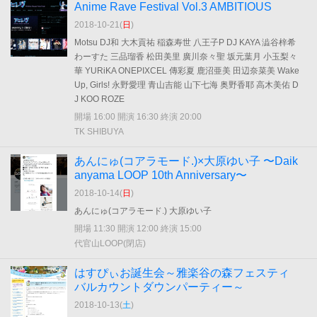
Anime Rave Festival Vol.3 AMBITIOUS
2018-10-21(
日
)
Motsu DJ和 大木貢祐 稲森寿世 八王子P DJ KAYA 澁谷梓希
わーすた 三品瑠香 松田美里 廣川奈々聖 坂元葉月 小玉梨々
華 YURiKA ONEPIXCEL 傳彩夏 鹿沼亜美 田辺奈菜美 Wake
Up, Girls! 永野愛理 青山吉能 山下七海 奥野香耶 高木美佑 D
J KOO ROZE
開場 16:00 開演 16:30 終演 20:00
TK SHIBUYA
あんにゅ(コアラモード.)×大原ゆい子 〜Daik
anyama LOOP 10th Anniversary〜
2018-10-14(
日
)
あんにゅ(コアラモード.) 大原ゆい子
開場 11:30 開演 12:00 終演 15:00
代官山LOOP(閉店)
はすぴぃお誕生会～雅楽谷の森フェスティ
バルカウントダウンパーティー～
2018-10-13(
土
)