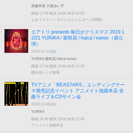
高橋李依 大原ゆい子
開場 17:30 開演 18:00 終演 20:00
よみうりランド 日テレらんらんホール(閉鎖)
エアトリ presents 毎日がクリスマス 2019 1
2/21 YURiKA / 亜咲花 / halca / nonoc（昼公
演）
2019-12-21(
土
)
YURiKA 亜咲花 halca nonoc
開場 13:30 開演 14:00 終演 15:50
横浜赤レンガ倉庫
TVアニメ「BEASTARS」エンディングテー
マ発売記念イベント アニメイト池袋本店 全
曲ライブ＆CDサイン会
2019-12-06(
金
)
YURiKA
開場 18:30 開演 19:00 終演 21:00
アニメイト池袋本店