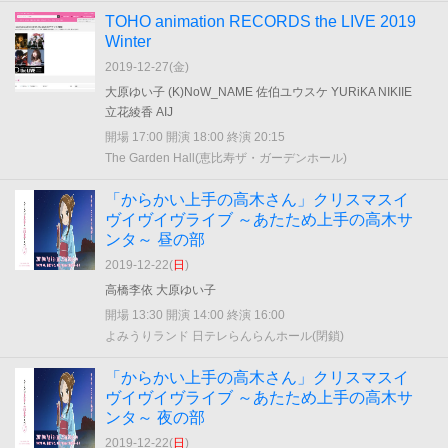
TOHO animation RECORDS the LIVE 2019
Winter
2019-12-27(
金
)
大原ゆい子 (K)NoW_NAME 佐伯ユウスケ YURiKA NIKIIE
立花綾香 AIJ
開場 17:00 開演 18:00 終演 20:15
The Garden Hall(恵比寿ザ・ガーデンホール)
「からかい上手の高木さん」クリスマスイ
ヴイヴイヴライブ ～あたため上手の高木サ
ンタ～ 昼の部
2019-12-22(
日
)
高橋李依 大原ゆい子
開場 13:30 開演 14:00 終演 16:00
よみうりランド 日テレらんらんホール(閉鎖)
「からかい上手の高木さん」クリスマスイ
ヴイヴイヴライブ ～あたため上手の高木サ
ンタ～ 夜の部
2019-12-22(
日
)