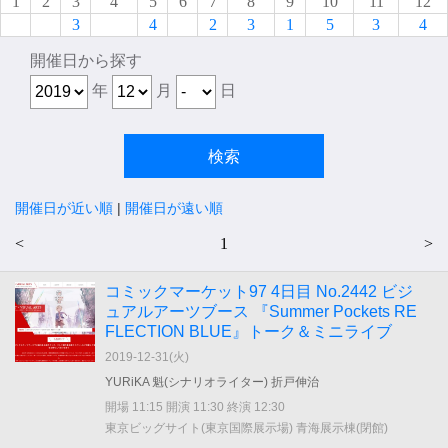
1
2
3
4
5
6
7
8
9
10
11
12
3
4
2
3
1
5
3
4
開催日から探す
年
月
日
開催日が近い順
|
開催日が遠い順
<
1
>
コミックマーケット97 4日目 No.2442 ビジ
ュアルアーツブース 『Summer Pockets RE
FLECTION BLUE』トーク＆ミニライブ
2019-12-31(
火
)
YURiKA 魁(シナリオライター) 折戸伸治
開場 11:15 開演 11:30 終演 12:30
東京ビッグサイト(東京国際展示場) 青海展示棟(閉館)