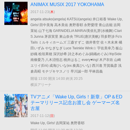
ANIMAX MUSIX 2017 YOKOHAMA
2017-11-23(
木
)
angela atsuko(angela) KATSU(angela) 井口裕香 Wake Up,
Girls! 田中美海 高木美佑 奥野香耶 永野愛理 青山吉能 吉岡
茉祐 山下七海 GARNiDELiA MARiA/美依礼芽(水橋舞) Clari
S Junna 茅原実里 東山奈央 TRUE(唐沢美帆) 羽多野渉 Fo'x
Tails ミルキィホームズ 三森すずこ 徳井青空 佐々木未来 橘
田いずみ やなぎなぎ Luce Twinkle Wink☆ 宇佐美幸乃 板山
紗織 桧垣果穂 深沢紗希 詩之本めぐみ(錦織めぐみ) fripSide
南條愛乃 八木沼悟志 桃井はるこ every♥ing! 木戸衣吹 山崎
エリイ(Erii) 成海ひいな(ex.奏真ひいな) 西川進 芳賀義彦 浅
倉高昭 モチヅキヤスノリ 早川誠一郎 平林昌義
開場 13:00 開演 14:00 終演 20:25
横浜アリーナ
TVアニメ「Wake Up, Girls！新章」OP＆ED
テーマリリース記念お渡し会 ゲーマーズ名
古屋
2017-11-12(
日
)
Wake Up, Girls! 吉岡茉祐 奥野香耶