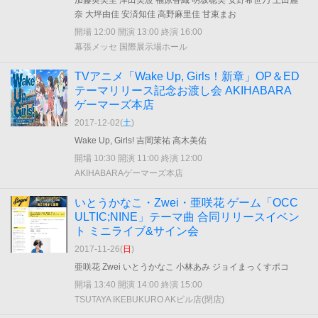
加藤英美里 津田美波 福原香織 明坂聡美 安野希世乃 上田麗
奈 大坪由佳 安済知佳 高野麻里佳 甘束まお
開場 12:00 開演 13:00 終演 16:00
幕張メッセ 国際展示場ホール
TVアニメ「Wake Up, Girls！新章」OP＆ED
テーマリリース記念お渡し会 AKIHABARA
ゲーマーズ本店
2017-12-02(
土
)
Wake Up, Girls! 吉岡茉祐 高木美佑
開場 10:30 開演 11:00 終演 12:00
AKIHABARAゲーマーズ本店
いとうかなこ・Zwei・亜咲花 ゲーム「OCC
ULTIC;NINE」テーマ曲 合同リリースイベン
ト ミニライブ&サイン会
2017-11-26(
日
)
亜咲花 Zwei いとうかなこ 小林あみ ジョイまっくすポコ
開場 13:40 開演 14:00 終演 15:00
TSUTAYA IKEBUKURO AKビル店(閉店)