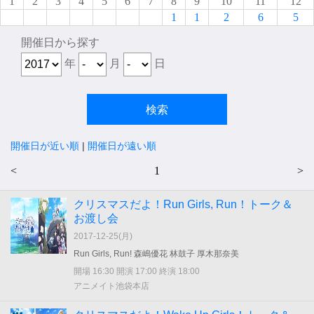
1
2
3
4
5
6
7
8
9
10
11
12
1
1
2
6
5
開催日から探す
年
月
日
開催日が近い順
|
開催日が遠い順
<
1
>
クリスマスだよ！Run Girls, Run！トーク＆
お渡し会
2017-12-25(
月
)
Run Girls, Run! 森嶋優花 林鼓子 厚木那奈美
開場 16:30 開演 17:00 終演 18:00
アニメイト池袋本店