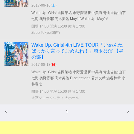
2017-09-16(
土
)
Wake Up, Girls! 吉岡茉祐 永野愛理 田中美海 青山吉能 山下
七海 奥野香耶 高木美佑 May'n Wake Up, May'n!
開場 14:00 開演 15:00 終演 17:00
Zepp Tokyo(閉館)
Wake Up, Girls! 4th LIVE TOUR「ごめんね
ばっかり言ってごめんね！」埼玉公演 【昼
の部】
2017-08-13(
日
)
Wake Up, Girls! 吉岡茉祐 永野愛理 田中美海 青山吉能 山下
七海 奥野香耶 高木美佑 D-selections 若井友希 澁谷梓希 小
林竜之
開場 14:00 開演 15:00 終演 17:00
大宮ソニックシティ 大ホール
<
1
>