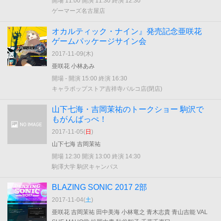
開場 11:00 開演 11:30 終演 12:30
ゲーマーズ名古屋店
オカルティック・ナイン』発売記念亜咲花
ゲームパッケージサイン会
2017-11-09(
木
)
亜咲花 小林あみ
開場 - 開演 15:00 終演 16:30
キャラポップストア吉祥寺パルコ店(閉店)
山下七海・吉岡茉祐のトークショー 駒沢で
もがんばっぺ！
2017-11-05(
日
)
山下七海 吉岡茉祐
開場 12:30 開演 13:00 終演 14:30
駒澤大学 駒沢キャンパス
BLAZING SONIC 2017 2部
2017-11-04(
土
)
亜咲花 吉岡茉祐 田中美海 小林竜之 青木志貴 青山吉能 VAL