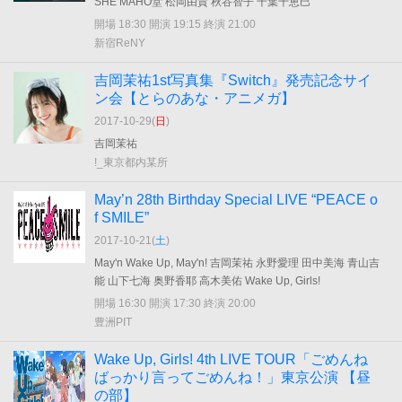
SHE MAHO堂 松岡由貴 秋谷智子 千葉千恵巳
開場 18:30 開演 19:15 終演 21:00
新宿ReNY
吉岡茉祐1st写真集『Switch』発売記念サイ
ン会【とらのあな・アニメガ】
2017-10-29(
日
)
吉岡茉祐
!_東京都内某所
May’n 28th Birthday Special LIVE “PEACE o
f SMILE”
2017-10-21(
土
)
May'n Wake Up, May'n! 吉岡茉祐 永野愛理 田中美海 青山吉
能 山下七海 奥野香耶 高木美佑 Wake Up, Girls!
開場 16:30 開演 17:30 終演 20:00
豊洲PIT
Wake Up, Girls! 4th LIVE TOUR「ごめんね
ばっかり言ってごめんね！」東京公演 【昼
の部】