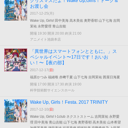
クリスマスだよ！Wake Up,Girls！トーク＆
お渡し会
2017-12-25(
月
)
Wake Up, Girls! 田中美海 高木美佑 奥野香耶 山下七海 吉岡
茉祐 永野愛理 青山吉能
開場 19:30 開演 20:00 終演 21:00
アニメイト池袋本店
「異世界はスマートフォンとともに。」ス
ペシャルイベント〜17日です！おいお
い！〜【夜の部】
2017-12-17(
日
)
福原かつみ 福緒唯 赤﨑千夏 山下七海 吉岡茉祐 茜屋日海夏
開場 17:00 開演 17:30 終演 19:00
科学技術館サイエンスホール
Wake Up, Girls！Festa. 2017 TRINITY
2017-12-10(
日
)
Wake Up, Girls! I-1club ネクストストーム 吉岡茉祐 永野愛
理 田中美海 青山吉能 山下七海 奥野香耶 高木美佑 山本希望