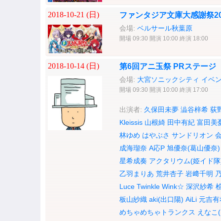
2018-10-21 (
日
)
ファンタジア文庫大感謝祭20
会場:
ベルサール秋葉原
開場 09:30 開演 10:00 終演 18:00
2018-10-14 (
日
)
第6回アニ玉祭 PRステージ
会場:
大宮ソニックシティ イベ
開場 09:30 開演 10:00 終演 17:00
出演者:
久保田未夢
澁谷梓希
荻
Kleissis
山根綺
田中有紀
富田美
林ゆめ
はやぶさ
サンドリオン
成海瑠奈
A応P
旭優奈(葛山優奈)
星希成奏
アクタリウム(姫イド隊
乙羽まりあ
荒井杏子
岩﨑千明
Luce Twinkle Wink☆
深沢紗希
板山紗織
aki(出口陽)
AiLi
元吉有
めちゃめちゃトランクス
えなこ