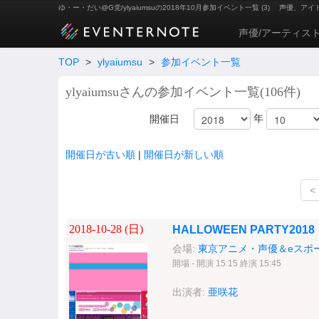
ゆ・ー・だい@G党/ylyaiumsuの2018年10月参加イベント一覧 (3)
声優、アイ
声優/アーティス
TOP
>
ylyaiumsu
>
参加イベント一覧
ylyaiumsuさんの参加イベント一覧(106件)
年
開催日
開催日が古い順
|
開催日が新しい順
<
2018-10-28 (
日
)
HALLOWEEN PARTY2018
会場:
東京アニメ・声優＆eスポ
開場 - 開演 15:15 終演 15:45
出演者:
亜咲花