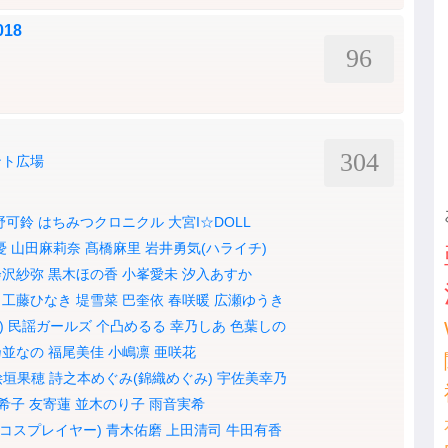
18
96
304
ント広場
野可鈴
はちみつクロニクル
大宮I☆DOLL
憂
山田麻莉奈
髙橋麻里
岩井勇気(ハライチ)
会沢紗弥
黒木ほの香
小峯愛未
汐入あすか
工藤ひなき
堤雪菜
巴奎依
春咲暖
広瀬ゆうき
)
民謡ガールズ
个凸めるる
幸乃しあ
色葉しの
乃並なの
福尾美佳
小嶋凛
亜咲花
桧垣果穂
詩之本めぐみ(錦織めぐみ)
宇佐美幸乃
希子
友寄蓮
並木のり子
雨音実希
(コスプレイヤー)
青木佑磨
上田清司
牛田有香