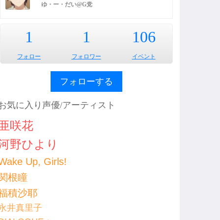
ゆ・ー・だい@G党
1
1
106
フォロー
フォロワー
イベント
フォローする
お気に入り声優/アーティスト
亜咲花
河野ひより
Wake Up, Girls!
関根瞳
福積沙耶
永井真里子