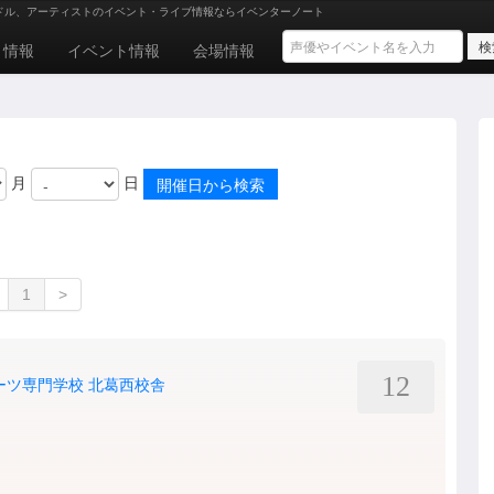
ドル、アーティストのイベント・ライブ情報ならイベンターノート
ト情報
イベント情報
会場情報
月
日
1
>
12
ーツ専門学校 北葛西校舎