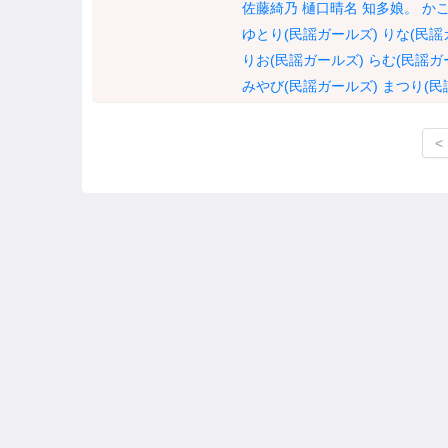
佐藤綺乃
樋口晴名
知多娘。
かこ
ゆとり(民謡ガールズ)
りな(民謡
りお(民謡ガールズ)
らむ(民謡ガ
みやび(民謡ガールズ)
まつり(民
<