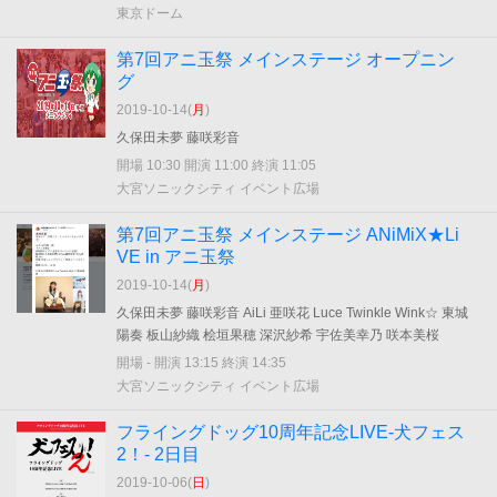
東京ドーム
第7回アニ玉祭 メインステージ オープニン
グ
2019-10-14(
月
)
久保田未夢 藤咲彩音
開場 10:30 開演 11:00 終演 11:05
大宮ソニックシティ イベント広場
第7回アニ玉祭 メインステージ ANiMiX★Li
VE in アニ玉祭
2019-10-14(
月
)
久保田未夢 藤咲彩音 AiLi 亜咲花 Luce Twinkle Wink☆ 東城
陽奏 板山紗織 桧垣果穂 深沢紗希 宇佐美幸乃 咲本美桜
開場 - 開演 13:15 終演 14:35
大宮ソニックシティ イベント広場
フライングドッグ10周年記念LIVE-犬フェス
2！- 2日目
2019-10-06(
日
)