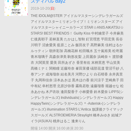
スティバル day2
2019-10-20(
日
)
THE IDOLM@STER アイドルマスターシンデレラガールズ
アイドルマスターミリオンライブ！ミリオンスターズ アイ
ドルマスターシャイニーカラーズ STAR☆ANIS AIKATSU☆
STARS! BEST FRIENDS！ Guilty Kiss 中村繪里子 今井麻美
仁後真耶子 若林直美 たかはし智秋 釘宮理恵 平田宏美 長谷
川明子 沼倉愛美 藍原ことみ 飯田友子 髙野麻美 佳村はるか
ルゥティン 朝井彩加 高橋花林 松田颯水 五十嵐裕美 松嵜麗
青木瑠璃子 高森奈津美 駒形友梨 上田麗奈 浜崎奈々 渡部優
衣 大関英里 愛美 田所あずさ 香里有佐 末柄里恵 平山笑美
髙橋ミナミ 関根瞳 近藤玲奈 峯田茉優 礒部花凜 菅沼千紗 八
巻アンナ 成海瑠奈 結名美月 河野ひより 白石晴香 永井真里
子 丸岡和佳奈 涼本あきほ 黒木ほの香 前川涼子 芝崎典子 田
中有紀 幸村恵理 北原沙弥香 霧島若歌 遠藤瑠香 堀越せな 松
永あかね 木戸衣吹 逢田梨香子 小林愛香 鈴木愛奈 LiPPS(シ
ンデレラガールズ) Individuals(シンデレラガールズ) Happy
HappyTwin(シンデレラガールズ) ＊-Asterisk-(シンデレラ
ガールズ) illumination STARS L'Antica 放課後クライマック
スガールズ ALSTROEMERIA Straylight 橋本みゆき 結城ア
イラ(ASUKA) 桃井はるこ 逢来りん
開場 14:00 開演 16:00 終演 20:30