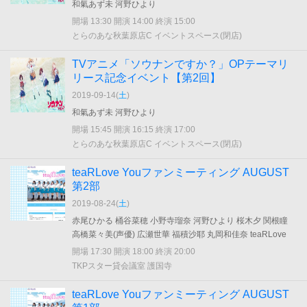
和氣あず未 河野ひより
開場 13:30 開演 14:00 終演 15:00
とらのあな秋葉原店C イベントスペース(閉店)
TVアニメ「ソウナンですか？」OPテーマリ
リース記念イベント【第2回】
2019-09-14(
土
)
和氣あず未 河野ひより
開場 15:45 開演 16:15 終演 17:00
とらのあな秋葉原店C イベントスペース(閉店)
teaRLove Youファンミーティング AUGUST
第2部
2019-08-24(
土
)
赤尾ひかる 桶谷菜穂 小野寺瑠奈 河野ひより 桜木夕 関根瞳
高橋菜々美(声優) 広瀬世華 福積沙耶 丸岡和佳奈 teaRLove
開場 17:30 開演 18:00 終演 20:00
TKPスター貸会議室 護国寺
teaRLove Youファンミーティング AUGUST