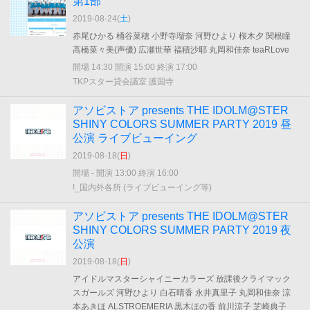
第1部
2019-08-24(
土
)
赤尾ひかる 桶谷菜穂 小野寺瑠奈 河野ひより 桜木夕 関根瞳
高橋菜々美(声優) 広瀬世華 福積沙耶 丸岡和佳奈 teaRLove
開場 14:30 開演 15:00 終演 17:00
TKPスター貸会議室 護国寺
アソビストア presents THE IDOLM@STER
SHINY COLORS SUMMER PARTY 2019 昼
公演 ライブビューイング
2019-08-18(
日
)
開場 - 開演 13:00 終演 16:00
!_国内外各所 (ライブビューイング等)
アソビストア presents THE IDOLM@STER
SHINY COLORS SUMMER PARTY 2019 夜
公演
2019-08-18(
日
)
アイドルマスターシャイニーカラーズ 放課後クライマック
スガールズ 河野ひより 白石晴香 永井真里子 丸岡和佳奈 涼
本あきほ ALSTROEMERIA 黒木ほの香 前川涼子 芝崎典子