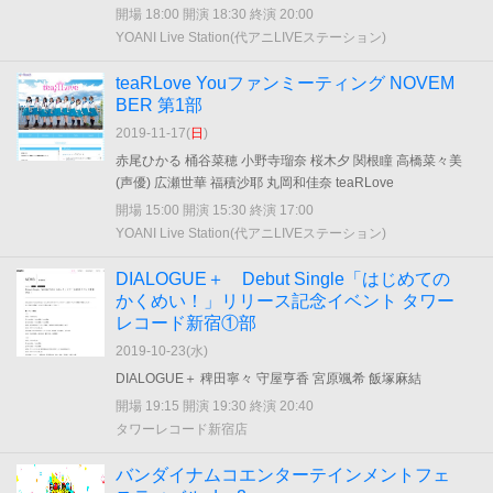
開場 18:00 開演 18:30 終演 20:00
YOANI Live Station(代アニLIVEステーション)
teaRLove Youファンミーティング NOVEM
BER 第1部
2019-11-17(
日
)
赤尾ひかる 桶谷菜穂 小野寺瑠奈 桜木夕 関根瞳 高橋菜々美
(声優) 広瀬世華 福積沙耶 丸岡和佳奈 teaRLove
開場 15:00 開演 15:30 終演 17:00
YOANI Live Station(代アニLIVEステーション)
DIALOGUE＋ Debut Single「はじめての
かくめい！」リリース記念イベント タワー
レコード新宿①部
2019-10-23(
水
)
DIALOGUE＋ 稗田寧々 守屋亨香 宮原颯希 飯塚麻結
開場 19:15 開演 19:30 終演 20:40
タワーレコード新宿店
バンダイナムコエンターテインメントフェ