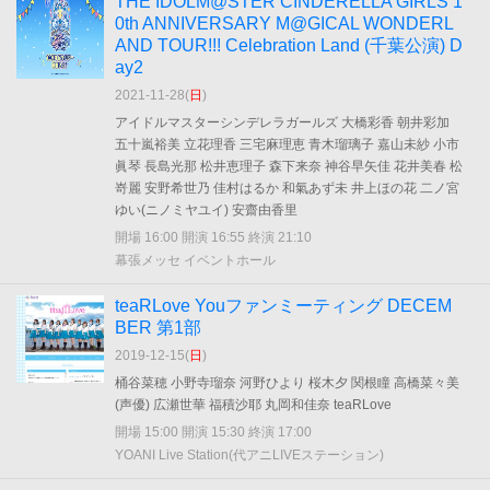
THE IDOLM@STER CINDERELLA GIRLS 1
0th ANNIVERSARY M@GICAL WONDERL
AND TOUR!!! Celebration Land (千葉公演) D
ay2
2021-11-28(
日
)
アイドルマスターシンデレラガールズ 大橋彩香 朝井彩加
五十嵐裕美 立花理香 三宅麻理恵 青木瑠璃子 嘉山未紗 小市
眞琴 長島光那 松井恵理子 森下来奈 神谷早矢佳 花井美春 松
嵜麗 安野希世乃 佳村はるか 和氣あず未 井上ほの花 二ノ宮
ゆい(ニノミヤユイ) 安齋由香里
開場 16:00 開演 16:55 終演 21:10
幕張メッセ イベントホール
teaRLove Youファンミーティング DECEM
BER 第1部
2019-12-15(
日
)
桶谷菜穂 小野寺瑠奈 河野ひより 桜木夕 関根瞳 高橋菜々美
(声優) 広瀬世華 福積沙耶 丸岡和佳奈 teaRLove
開場 15:00 開演 15:30 終演 17:00
YOANI Live Station(代アニLIVEステーション)