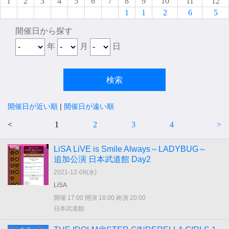
1
2
3
4
5
6
7
8
9
10
11
12
1
1
2
6
5
開催日から探す
年
月
日
開催日が近い順
|
開催日が遠い順
<
1
2
3
4
>
LiSA LiVE is Smile Always～LADYBUG～
追加公演 日本武道館 Day2
2021-12-08(
水
)
LiSA
開場 17:00 開演 18:00 終演 20:00
日本武道館