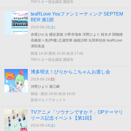
TKPスター貸会議室 護国寺
teaRLove Youファンミーティング SEPTEM
BER 第1部
2019-09-28(
土
)
赤尾ひかる 桶谷菜穂 小野寺瑠奈 河野ひより 桜木夕 関根瞳
高橋菜々美(声優) 広瀬世華 福積沙耶 丸岡和佳奈 teaRLove
津田美波
開場 14:30 開演 15:00 終演 17:00
TKPスター貸会議室 護国寺
博多明太！ぴりからこちゃんお渡し会
2019-09-15(
日
)
河野ひより 堀江瞬
開場 - 開演 18:00 終演 19:00
新宿マルイアネックス
TVアニメ「ソウナンですか？」OPテーマリ
リース記念イベント【第1回】
2019-09-14(
土
)