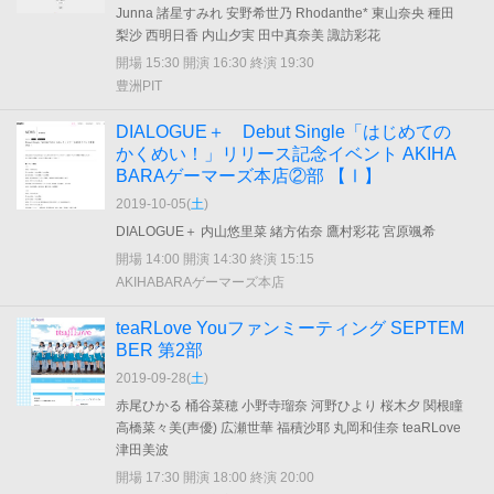
Junna 諸星すみれ 安野希世乃 Rhodanthe* 東山奈央 種田
梨沙 西明日香 内山夕実 田中真奈美 諏訪彩花
開場 15:30 開演 16:30 終演 19:30
豊洲PIT
DIALOGUE＋ Debut Single「はじめての
かくめい！」リリース記念イベント AKIHA
BARAゲーマーズ本店②部 【Ⅰ】
2019-10-05(
土
)
DIALOGUE＋ 内山悠里菜 緒方佑奈 鷹村彩花 宮原颯希
開場 14:00 開演 14:30 終演 15:15
AKIHABARAゲーマーズ本店
teaRLove Youファンミーティング SEPTEM
BER 第2部
2019-09-28(
土
)
赤尾ひかる 桶谷菜穂 小野寺瑠奈 河野ひより 桜木夕 関根瞳
高橋菜々美(声優) 広瀬世華 福積沙耶 丸岡和佳奈 teaRLove
津田美波
開場 17:30 開演 18:00 終演 20:00