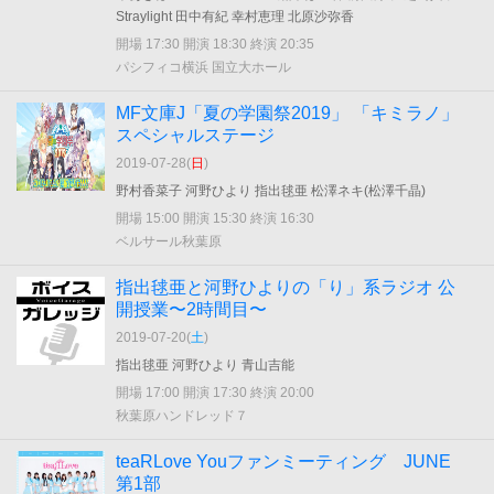
Straylight 田中有紀 幸村恵理 北原沙弥香
開場 17:30 開演 18:30 終演 20:35
パシフィコ横浜 国立大ホール
MF文庫J「夏の学園祭2019」 「キミラノ」
スペシャルステージ
2019-07-28(
日
)
野村香菜子 河野ひより 指出毬亜 松澤ネキ(松澤千晶)
開場 15:00 開演 15:30 終演 16:30
ベルサール秋葉原
指出毬亜と河野ひよりの「り」系ラジオ 公
開授業〜2時間目〜
2019-07-20(
土
)
指出毬亜 河野ひより 青山吉能
開場 17:00 開演 17:30 終演 20:00
秋葉原ハンドレッド７
teaRLove Youファンミーティング JUNE
第1部