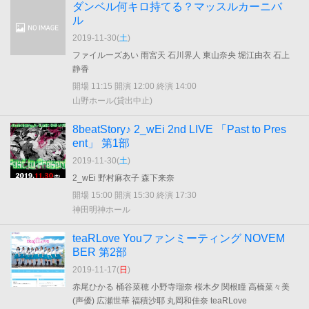
ダンベル何キロ持てる？マッスルカーニバ
ル
2019-11-30(
土
)
ファイルーズあい 雨宮天 石川界人 東山奈央 堀江由衣 石上
静香
開場 11:15 開演 12:00 終演 14:00
山野ホール(貸出中止)
8beatStory♪ 2_wEi 2nd LIVE 「Past to Pres
ent」 第1部
2019-11-30(
土
)
2_wEi 野村麻衣子 森下来奈
開場 15:00 開演 15:30 終演 17:30
神田明神ホール
teaRLove Youファンミーティング NOVEM
BER 第2部
2019-11-17(
日
)
赤尾ひかる 桶谷菜穂 小野寺瑠奈 桜木夕 関根瞳 高橋菜々美
(声優) 広瀬世華 福積沙耶 丸岡和佳奈 teaRLove