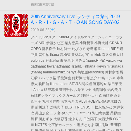
東劇(東京劇場)
20th Anniversary Live ランティス祭り2019
A・R・I・G・A・T・O ANISONG DAY-02
2019-06-22(
土
)
アイドルマスターSideM アイドルマスターシャイニーカラ
ーズ AiRI 伊藤かな恵 緒方恵美 小野賢章 小野大輔 GRANR
ODEO 新谷良子 鈴村健一 たぴみる 寺島拓篤 nano.RIPE 畑
亜貴 畠中祐 fhána 高橋諒 栗林みな実 milktub 森久保祥太郎
eufonius 谷山紀章 飯塚昌明 きみコ(nano.RIPE) yuxuki wa
ga(fhána) towana(fhána) 佐藤純一(fhána) kevin mitsunaga
(fhána) bamboo(milktub) riya 菊地創(eufonius) 仲村宗悟 堀
江瞬 バレッタ裕 千葉翔也 狩野翔 古畑恵介 中島ヨシキ 寺島
惇太 駒田航 illumination STARS 関根瞳 近藤玲奈 峯田茉優
L'Antica 礒部花凜 菅沼千紗 八巻アンナ 成海瑠奈 結名美月
放課後クライマックスガールズ 河野ひより 白石晴香 永井
真里子 丸岡和佳奈 涼本あきほ ALSTROEMERIA 黒木ほの
香 前川涼子 芝崎典子 BEST FRIENDS！ 松永あかね 木戸衣
吹 美山加恋 二ノ宮ゆい(ニノミヤユイ) 陶山恵実里 桑原由
気 田所あずさ 大橋彩香 逢来りん 日笠陽子 大西沙織 ONE
Ⅲ NOTES 北宇治カルテット 黒沢ともよ 朝井彩加 豊田萌
絵 安済知佳 鈴木マサキ 藤澤健至 ヒロポン 岩田ガンタ康彦