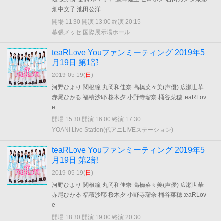
畑中文子 池田公洋
開場 11:30 開演 13:00 終演 20:15
幕張メッセ 国際展示場ホール
teaRLove Youファンミーティング 2019年5
月19日 第1部
2019-05-19(
日
)
河野ひより 関根瞳 丸岡和佳奈 高橋菜々美(声優) 広瀬世華
赤尾ひかる 福積沙耶 桜木夕 小野寺瑠奈 桶谷菜穂 teaRLov
e
開場 15:30 開演 16:00 終演 17:30
YOANI Live Station(代アニLIVEステーション)
teaRLove Youファンミーティング 2019年5
月19日 第2部
2019-05-19(
日
)
河野ひより 関根瞳 丸岡和佳奈 高橋菜々美(声優) 広瀬世華
赤尾ひかる 福積沙耶 桜木夕 小野寺瑠奈 桶谷菜穂 teaRLov
e
開場 18:30 開演 19:00 終演 20:30