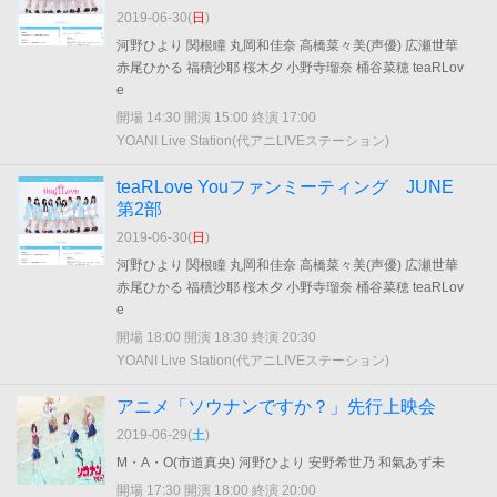
2019-06-30(
日
)
河野ひより 関根瞳 丸岡和佳奈 高橋菜々美(声優) 広瀬世華
赤尾ひかる 福積沙耶 桜木夕 小野寺瑠奈 桶谷菜穂 teaRLov
e
開場 14:30 開演 15:00 終演 17:00
YOANI Live Station(代アニLIVEステーション)
teaRLove Youファンミーティング JUNE
第2部
2019-06-30(
日
)
河野ひより 関根瞳 丸岡和佳奈 高橋菜々美(声優) 広瀬世華
赤尾ひかる 福積沙耶 桜木夕 小野寺瑠奈 桶谷菜穂 teaRLov
e
開場 18:00 開演 18:30 終演 20:30
YOANI Live Station(代アニLIVEステーション)
アニメ「ソウナンですか？」先行上映会
2019-06-29(
土
)
M・A・O(市道真央) 河野ひより 安野希世乃 和氣あず未
開場 17:30 開演 18:00 終演 20:00