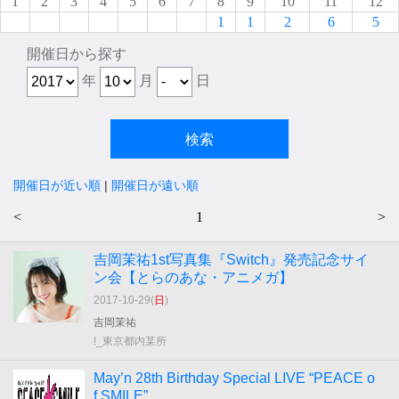
1
2
3
4
5
6
7
8
9
10
11
12
1
1
2
6
5
開催日から探す
年
月
日
開催日が近い順
|
開催日が遠い順
<
1
>
吉岡茉祐1st写真集『Switch』発売記念サイ
ン会【とらのあな・アニメガ】
2017-10-29(
日
)
吉岡茉祐
!_東京都内某所
May’n 28th Birthday Special LIVE “PEACE o
f SMILE”