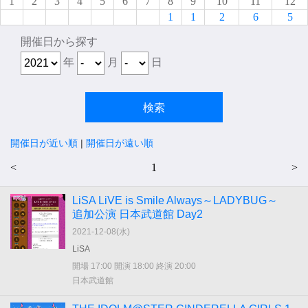
1
2
3
4
5
6
7
8
9
10
11
12
1
1
2
6
5
開催日から探す
年
月
日
開催日が近い順
|
開催日が遠い順
<
1
>
LiSA LiVE is Smile Always～LADYBUG～
追加公演 日本武道館 Day2
2021-12-08(
水
)
LiSA
開場 17:00 開演 18:00 終演 20:00
日本武道館