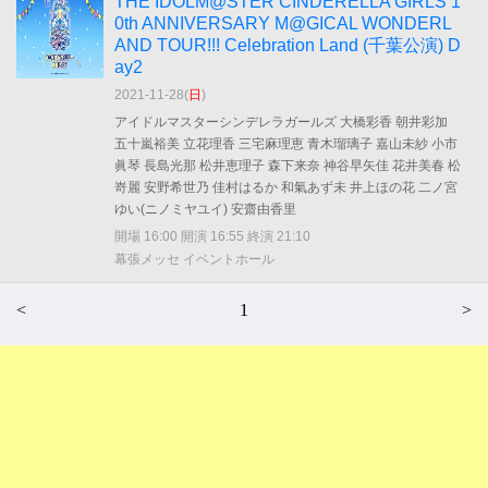
THE IDOLM@STER CINDERELLA GIRLS 1
0th ANNIVERSARY M@GICAL WONDERL
AND TOUR!!! Celebration Land (千葉公演) D
ay2
2021-11-28(
日
)
アイドルマスターシンデレラガールズ 大橋彩香 朝井彩加
五十嵐裕美 立花理香 三宅麻理恵 青木瑠璃子 嘉山未紗 小市
眞琴 長島光那 松井恵理子 森下来奈 神谷早矢佳 花井美春 松
嵜麗 安野希世乃 佳村はるか 和氣あず未 井上ほの花 二ノ宮
ゆい(ニノミヤユイ) 安齋由香里
開場 16:00 開演 16:55 終演 21:10
幕張メッセ イベントホール
<
1
>