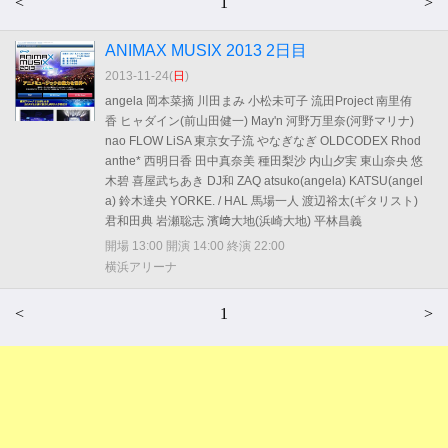
<
1
>
ANIMAX MUSIX 2013 2日目
2013-11-24(
日
)
angela 岡本菜摘 川田まみ 小松未可子 流田Project 南里侑
香 ヒャダイン(前山田健一) May'n 河野万里奈(河野マリナ)
nao FLOW LiSA 東京女子流 やなぎなぎ OLDCODEX Rhod
anthe* 西明日香 田中真奈美 種田梨沙 内山夕実 東山奈央 悠
木碧 喜屋武ちあき DJ和 ZAQ atsuko(angela) KATSU(angel
a) 鈴木達央 YORKE. / HAL 馬場一人 渡辺裕太(ギタリスト)
君和田典 岩瀬聡志 濱﨑大地(浜崎大地) 平林昌義
開場 13:00 開演 14:00 終演 22:00
横浜アリーナ
<
1
>