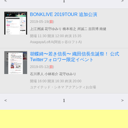
<
1
>
BONKLIVE 2019TOUR 追加公演
2019-05-19(
日
)
上江洲誠 花守ゆみり 橋本裕之 岸誠二 吉田博 南健
開場 11:30 開演 12:00 終演 15:35
Asagaya/Loft A(阿佐ヶ谷ロフトA)
胡蝶綺〜若き信長〜 織田信長生誕祭！ 公式
Twitterフォロワー限定イベント
2019-05-12(
日
)
石川界人 小林裕介 花守ゆみり
開場 16:00 開演 16:30 終演 20:00
ユナイテッド・シネマ アクアシティお台場
<
1
>