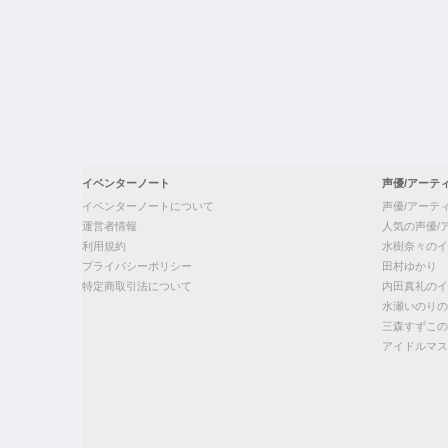
イベンターノート
声優/アーテ
イベンターノートについて
声優/アーテ
運営者情報
人気の声優/
利用規約
水樹奈々のイ
プライバシーポリシー
田村ゆかり
特定商取引法について
内田真礼のイ
水瀬いのりの
三森すずこの
アイドルマス