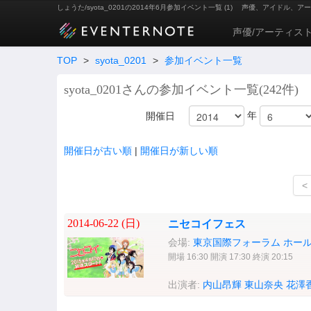
しょうた/syota_0201の2014年6月参加イベント一覧 (1)
声優、アイドル、アー
声優/アーティス
TOP
>
syota_0201
>
参加イベント一覧
syota_0201さんの参加イベント一覧(242件)
年
開催日
開催日が古い順
|
開催日が新しい順
<
2014-06-22 (
日
)
ニセコイフェス
会場:
東京国際フォーラム ホール
開場 16:30 開演 17:30 終演 20:15
出演者:
内山昂輝
東山奈央
花澤