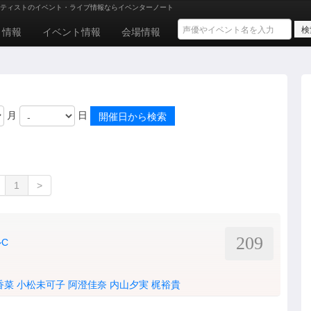
ティストのイベント・ライブ情報ならイベンターノート
ト情報
イベント情報
会場情報
月
日
1
>
209
C
香菜
小松未可子
阿澄佳奈
内山夕実
梶裕貴