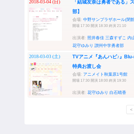
2018-03-04 (
日
)
「結城友奈は勇者である」
部】
会場:
中野サンプラザホール(閉館
開場 17:30 開演 18:30 終演 21:10
出演者:
照井春佳
三森すずこ
内
花守ゆみり
讃州中学勇者部
2018-03-03 (
土
)
TVアニメ『あんハピ♪』Blu
特典お渡し会
会場:
アニメイト秋葉原1号館
開場 17:30 開演 18:00 終演 19:30
出演者:
花守ゆみり
白石晴香
<