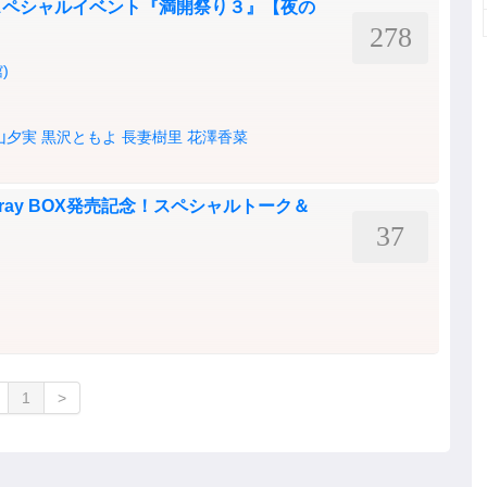
スペシャルイベント『満開祭り３』【夜の
278
)
山夕実
黒沢ともよ
長妻樹里
花澤香菜
-ray BOX発売記念！スペシャルトーク＆
37
1
>