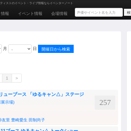
ティストのイベント・ライブ情報ならイベンターノート
ト情報
イベント情報
会場情報
月
日
1
>
2日目 フリューブース 「ゆるキャン△」ステージ
257
展示場)
紗友里
豊崎愛生
田制尚子
日目 BS11ブース ゆるキャン△ トークショー