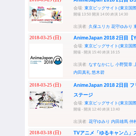
会場:
東京ビッグサイト(東京国際
開場 13:50 開演 14:00 終演 14:30
出演者:
久保ユリカ
花守ゆみり
2018-03-25 (
日
)
AnimeJapan 2018 2日
会場:
東京ビッグサイト(東京国際
開場 - 開演 15:40 終演 16:15
出演者:
なすなかにし
小野賢章
内田真礼
悠木碧
2018-03-25 (
日
)
AnimeJapan 2018 2日目
ステージ
会場:
東京ビッグサイト(東京国際
開場 - 開演 12:40 終演 13:40
出演者:
花守ゆみり
内田雄馬
仲
2018-03-18 (
日
)
TVアニメ「ゆるキャン△」