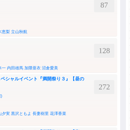
87
木恵梨
立山秋航
128
隼一
内田雄馬
加隈亜衣
沼倉愛美
スペシャルイベント『満開祭り３』【昼の
272
)
山夕実
黒沢ともよ
長妻樹里
花澤香菜