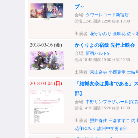
ブ～
会場:
タワーレコード新宿店
開場 11:45 開演 12:00 終演 13:00
出演者:
花守ゆみり
亜咲花
佐々
2018-03-16 (
金
)
かくりよの宿飯 先行上映会
会場:
新宿バルト9
開場 18:45 開演 19:00 終演 20:30
出演者:
東山奈央
小西克幸
土岐
2018-03-04 (
日
)
「結城友奈は勇者である」
部】
会場:
中野サンプラザホール(閉館
開場 14:30 開演 15:20 終演 17:30
出演者:
照井春佳
三森すずこ
内
花守ゆみり
讃州中学勇者部