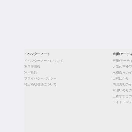
イベンターノート
声優/アーテ
イベンターノートについて
声優/アーテ
運営者情報
人気の声優/
利用規約
水樹奈々のイ
プライバシーポリシー
田村ゆかり
特定商取引法について
内田真礼のイ
水瀬いのりの
三森すずこの
アイドルマス