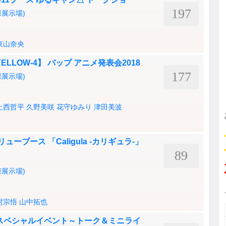
197
展示場)
東山奈央
目【YELLOW-4】 バップ アニメ発表会2018
177
展示場)
上西哲平
久野美咲
花守ゆみり
津田美波
 フリューブース 「Caligula -カリギュラ-」
89
展示場)
村宗悟
山中拓也
スペシャルイベント～トーク＆ミニライ