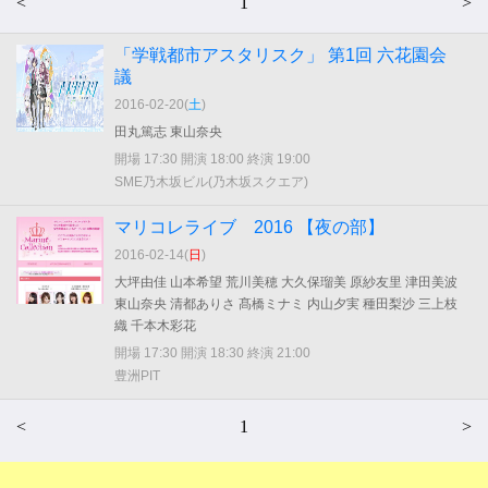
<
1
>
「学戦都市アスタリスク」 第1回 六花園会
議
2016-02-20(
土
)
田丸篤志 東山奈央
開場 17:30 開演 18:00 終演 19:00
SME乃木坂ビル(乃木坂スクエア)
マリコレライブ 2016 【夜の部】
2016-02-14(
日
)
大坪由佳 山本希望 荒川美穂 大久保瑠美 原紗友里 津田美波
東山奈央 清都ありさ 髙橋ミナミ 内山夕実 種田梨沙 三上枝
織 千本木彩花
開場 17:30 開演 18:30 終演 21:00
豊洲PIT
<
1
>