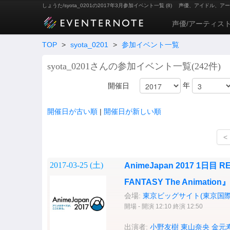
しょうた/syota_0201の2017年3月参加イベント一覧 (8)
声優、アイドル、アー
声優/アーティス
TOP
>
syota_0201
>
参加イベント一覧
syota_0201さんの参加イベント一覧(242件)
年
開催日
開催日が古い順
|
開催日が新しい順
<
2017-03-25 (
土
)
AnimeJapan 2017 1日目 
FANTASY The Animat
会場:
東京ビッグサイト(東京国際
開場 - 開演 12:10 終演 12:50
出演者:
小野友樹
東山奈央
金元