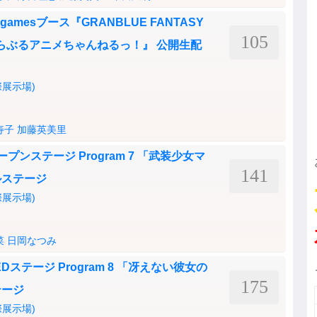
 Cygamesブース『GRANBLUE FANTASY
105
2回『ぐらぶるアニメちゃんねるっ！』 公開生配
展示場)
寿子
加藤英美里
目 オープンステージ Program 7 「武装少女マ
141
ルステージ
展示場)
菜
日岡なつみ
目 REDステージ Program 8 「冴えない彼女の
175
テージ
展示場)