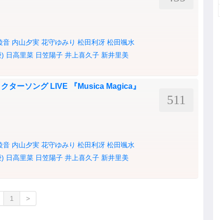
綾音
内山夕実
花守ゆみり
松田利冴
松田颯水
)
日高里菜
日笠陽子
井上喜久子
新井里美
ソング LIVE 『Musica Magica』
511
綾音
内山夕実
花守ゆみり
松田利冴
松田颯水
)
日高里菜
日笠陽子
井上喜久子
新井里美
1
>