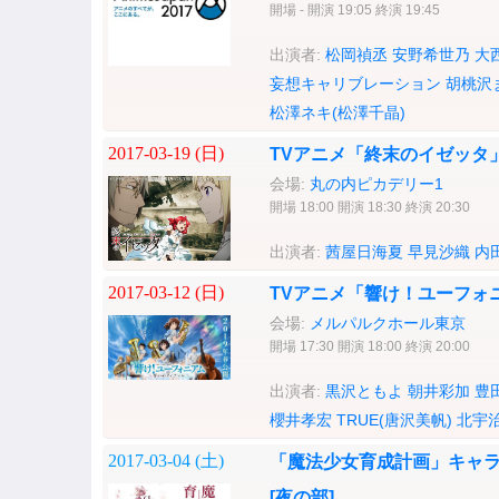
開場 - 開演 19:05 終演 19:45
出演者:
松岡禎丞
安野希世乃
大
妄想キャリブレーション
胡桃沢
松澤ネキ(松澤千晶)
2017-03-19 (
日
)
TVアニメ「終末のイゼッタ」
会場:
丸の内ピカデリー1
開場 18:00 開演 18:30 終演 20:30
出演者:
茜屋日海夏
早見沙織
内
2017-03-12 (
日
)
TVアニメ「響け！ユーフォ
会場:
メルパルクホール東京
開場 17:30 開演 18:00 終演 20:00
出演者:
黒沢ともよ
朝井彩加
豊
櫻井孝宏
TRUE(唐沢美帆)
北宇
2017-03-04 (
土
)
「魔法少女育成計画」キャラクター
[夜の部]