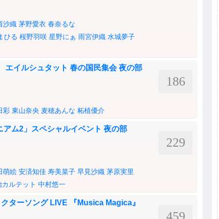
西沙織
茅野愛衣
春奈るな
まひる
桜野羽咲
星野にぁ
雨宮伊織
水城夢子
 エイルシュタット 春の国民集会 夜の部
186
田彩
東山奈央
麦穂あんな
柘植優介
ニアム2」スペシャルイベント 夜の部
229
田萌絵
安済知佳
寿美菜子
早見沙織
茅原実里
治カルテット
中村悠一
ソング LIVE 『Musica Magica』
459