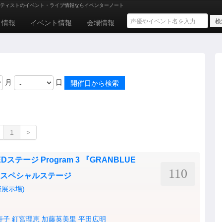
ティストのイベント・ライブ情報ならイベンターノート
ト情報
イベント情報
会場情報
月
日
1
>
REDステージ Program 3 『GRANBLUE
110
ion』スペシャルステージ
展示場)
寿子
釘宮理恵
加藤英美里
平田広明