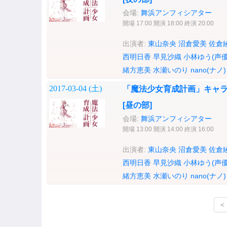
会場:
舞浜アンフィシアター
開場 17:00 開演 18:00 終演 20:00
出演者:
東山奈央
沼倉愛美
佐倉
西明日香
早見沙織
小林ゆう(声優
緒方恵美
水瀬いのり
nano(ナノ)
2017-03-04 (
土
)
「魔法少女育成計画」キャラクター
[昼の部]
会場:
舞浜アンフィシアター
開場 13:00 開演 14:00 終演 16:00
出演者:
東山奈央
沼倉愛美
佐倉
西明日香
早見沙織
小林ゆう(声優
緒方恵美
水瀬いのり
nano(ナノ)
<