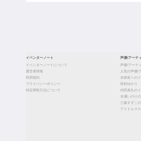
イベンターノート
声優/アーテ
イベンターノートについて
声優/アーテ
運営者情報
人気の声優/
利用規約
水樹奈々のイ
プライバシーポリシー
田村ゆかり
特定商取引法について
内田真礼のイ
水瀬いのりの
三森すずこの
アイドルマス