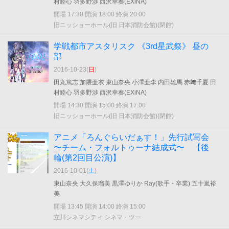
村睦心 羽多野渉 西沢幸奏(EXiNA)
開場 17:30 開演 18:00 終演 20:00
旧ニッショーホール(旧 日本消防会館)(閉館)
学戦都市アスタリスク 《3rd星武祭》 昼の
部
2016-10-23(
日
)
田丸篤志 加隈亜衣 東山奈央 小澤亜李 内田雄馬 赤﨑千夏 田
村睦心 羽多野渉 西沢幸奏(EXiNA)
開場 14:30 開演 15:00 終演 17:00
旧ニッショーホール(旧 日本消防会館)(閉館)
アニメ「ろんぐらいだぁす！」先行試写会
〜チーム・フォルトゥーナ結成式〜 【後
輪(第2回目公演)】
2016-10-01(
土
)
東山奈央 大久保瑠美 黒澤ゆりか Ray(歌手・卒業) 五十嵐裕
美
開場 13:45 開演 14:00 終演 15:00
立川シネマシティ シネマ・ツー