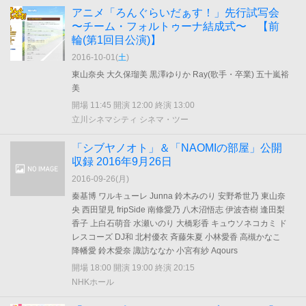
アニメ「ろんぐらいだぁす！」先行試写会
〜チーム・フォルトゥーナ結成式〜 【前
輪(第1回目公演)】
2016-10-01(
土
)
東山奈央 大久保瑠美 黒澤ゆりか Ray(歌手・卒業) 五十嵐裕
美
開場 11:45 開演 12:00 終演 13:00
立川シネマシティ シネマ・ツー
「シブヤノオト」＆「NAOMIの部屋」公開
収録 2016年9月26日
2016-09-26(
月
)
秦基博 ワルキューレ Junna 鈴木みのり 安野希世乃 東山奈
央 西田望見 fripSide 南條愛乃 八木沼悟志 伊波杏樹 逢田梨
香子 上白石萌音 水瀬いのり 大橋彩香 キュウソネコカミ ド
レスコーズ DJ和 北村優衣 斉藤朱夏 小林愛香 高槻かなこ
降幡愛 鈴木愛奈 諏訪ななか 小宮有紗 Aqours
開場 18:00 開演 19:00 終演 20:15
NHKホール