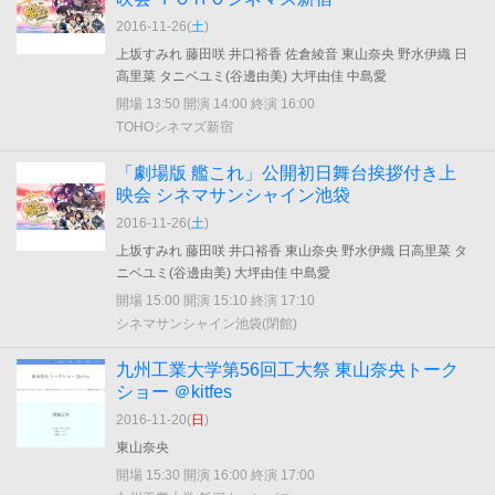
2016-11-26(
土
)
上坂すみれ 藤田咲 井口裕香 佐倉綾音 東山奈央 野水伊織 日
高里菜 タニベユミ(谷邊由美) 大坪由佳 中島愛
開場 13:50 開演 14:00 終演 16:00
TOHOシネマズ新宿
「劇場版 艦これ」公開初日舞台挨拶付き上
映会 シネマサンシャイン池袋
2016-11-26(
土
)
上坂すみれ 藤田咲 井口裕香 東山奈央 野水伊織 日高里菜 タ
ニベユミ(谷邊由美) 大坪由佳 中島愛
開場 15:00 開演 15:10 終演 17:10
シネマサンシャイン池袋(閉館)
九州工業大学第56回工大祭 東山奈央トーク
ショー ＠kitfes
2016-11-20(
日
)
東山奈央
開場 15:30 開演 16:00 終演 17:00