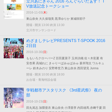
立川あにきゃん 2016 ろんぐらいだぁす！ T
V放送記念トークショー
2016-11-03(
木
)
東山奈央 大久保瑠美 黒澤ゆりか 東城咲耶子
開場 - 開演 13:00 終演 13:30
立川市サンサンロード
めざましテレビPRESENTS T-SPOOK 2016
2日目
2016-10-30(
日
)
ももいろクローバーZ 百田夏菜子 玉井詩織 佐々木彩夏 有
安杏果 高城れに きゃりーぱみゅぱみゅ 蒼井翔太 ワルキュ
ーレ 鈴木みのり 安野希世乃 東山奈央 西田望見 Junna
開場 - 開演 10:00 終演 18:00
お台場・青海特設会場
学戦都市アスタリスク 《3rd星武祭》 夜の
部
2016-10-23(
日
)
田丸篤志 加隈亜衣 東山奈央 小澤亜李 内田雄馬 赤﨑千夏 田