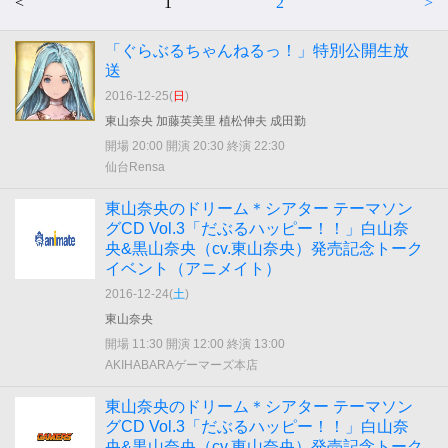
<
1
2
>
「ぐらぶるちゃんねるっ！」特別公開生放
送
2016-12-25(
日
)
東山奈央 加藤英美里 植松伸夫 成田勤
開場 20:00 開演 20:30 終演 22:30
仙台Rensa
東山奈央のドリーム＊シアター テーマソン
グCD Vol.3「だぶるハッピー！！」白山奈
央&黒山奈央（cv.東山奈央）発売記念トーク
イベント（アニメイト）
2016-12-24(
土
)
東山奈央
開場 11:30 開演 12:00 終演 13:00
AKIHABARAゲーマーズ本店
東山奈央のドリーム＊シアター テーマソン
グCD Vol.3「だぶるハッピー！！」白山奈
央&黒山奈央（cv.東山奈央）発売記念トーク