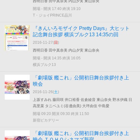
西明日香 田中真奈美 内山夕実 東山奈央
開場 - 開演 17:40 終演 19:10
T・ジョイPRINCE品川
『きんいろモザイク Pretty Days』大ヒット
記念舞台挨拶 横浜ブルク13 14:35の回
2016-11-27(
日
)
西明日香 田中真奈美 内山夕実 東山奈央
開場 - 開演 14:35 終演 16:05
横浜ブルク13
「劇場版 艦これ」公開初日舞台挨拶付き上
映会
2016-11-26(
土
)
上坂すみれ 藤田咲 井口裕香 佐倉綾音 東山奈央 野水伊織 日
高里菜 タニベユミ(谷邊由美) 大坪由佳 中島愛
開場 09:20 開演 09:30 終演 11:50
新宿ピカデリー
「劇場版 艦これ」公開初日舞台挨拶付き上
映会 ＴＯＨＯシネマズ新宿