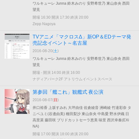
ワルキューレ Junna 鈴木みのり 安野希世乃 東山奈央 西田
望見
開場 16:30 開演 17:30 終演 20:00
Zepp Nagoya
TVアニメ「マクロスΔ」新OP＆EDテーマ発
売記念イベント～名古屋
2016-08-20(
土
)
ワルキューレ Junna 鈴木みのり 安野希世乃 東山奈央 西田
望見
開場 - 開演 14:00 終演 16:00
ナディアパーク2F アトリウムイベントスペース
第参回「艦これ」観艦式 夜公演
2016-08-07(
日
)
井口裕香 上坂すみれ 大坪由佳 佐倉綾音 洲崎綾 竹達彩奈 タ
ニベユミ(谷邊由美) 種田梨沙 東山奈央 中島愛 野水伊織 日
高里菜 藤田咲 ブリドカットセーラ恵美 味里 西沢幸奏(EXi
NA)
開場 17:00 開演 18:00 終演 20:00