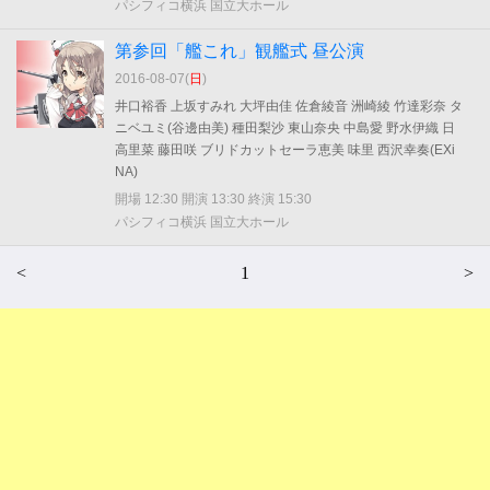
パシフィコ横浜 国立大ホール
第参回「艦これ」観艦式 昼公演
2016-08-07(
日
)
井口裕香 上坂すみれ 大坪由佳 佐倉綾音 洲崎綾 竹達彩奈 タ
ニベユミ(谷邊由美) 種田梨沙 東山奈央 中島愛 野水伊織 日
高里菜 藤田咲 ブリドカットセーラ恵美 味里 西沢幸奏(EXi
NA)
開場 12:30 開演 13:30 終演 15:30
パシフィコ横浜 国立大ホール
<
1
>