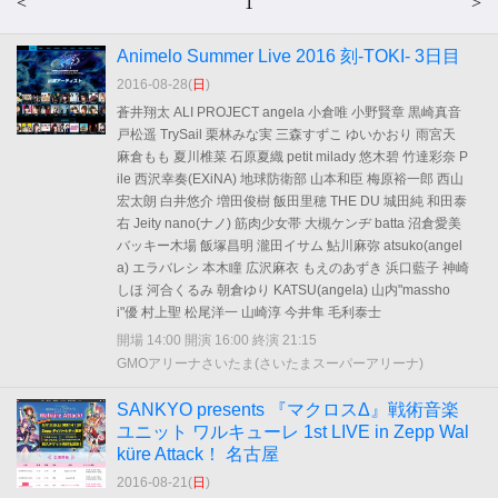
<
1
>
Animelo Summer Live 2016 刻-TOKI- 3日目
2016-08-28(
日
)
蒼井翔太 ALI PROJECT angela 小倉唯 小野賢章 黒崎真音
戸松遥 TrySail 栗林みな実 三森すずこ ゆいかおり 雨宮天
麻倉もも 夏川椎菜 石原夏織 petit milady 悠木碧 竹達彩奈 P
ile 西沢幸奏(EXiNA) 地球防衛部 山本和臣 梅原裕一郎 西山
宏太朗 白井悠介 増田俊樹 飯田里穂 THE DU 城田純 和田泰
右 Jeity nano(ナノ) 筋肉少女帯 大槻ケンヂ batta 沼倉愛美
バッキー木場 飯塚昌明 瀧田イサム 鮎川麻弥 atsuko(angel
a) エラバレシ 本木瞳 広沢麻衣 もえのあずき 浜口藍子 神崎
しほ 河合くるみ 朝倉ゆり KATSU(angela) 山内"massho
i"優 村上聖 松尾洋一 山崎淳 今井隼 毛利泰士
開場 14:00 開演 16:00 終演 21:15
GMOアリーナさいたま(さいたまスーパーアリーナ)
SANKYO presents 『マクロスΔ』戦術音楽
ユニット ワルキューレ 1st LIVE in Zepp Wal
küre Attack！ 名古屋
2016-08-21(
日
)