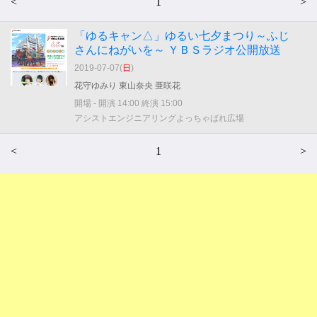
<
1
>
「ゆるキャン△」ゆるい七夕まつり～ふじ
さんにねがいを～ ＹＢＳラジオ公開放送
2019-07-07(
日
)
花守ゆみり 東山奈央 亜咲花
開場 - 開演 14:00 終演 15:00
アシストエンジニアリングよっちゃばれ広場
<
1
>